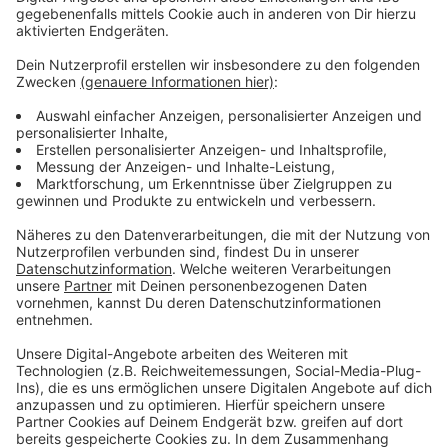
Atze Schröder - "Wat ne Woche" - Der
Podcast
Anzeige
Was macht der Künstler eigentlich, wenn er nicht auf
der Bühne oder vor der Kamera steht? Hier erfahren
wir es. Im Podcast "
Wat ne Woche
" erzählt Atze
Schröder die schönsten Geschichten, die lustigsten
Anekdoten, intime Geständnisse und haut natürlich
seine Lieblingspromis in die Pfanne, so wie wir ihn
kennen und lieben. Atze Schröder und sein ganz
persönlicher Wochenrückblick - so privat wie noch nie,
so lustig wie immer.
Anzeige