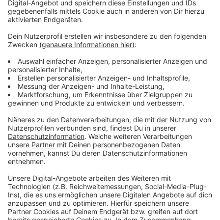
Atze Schröder - "Wat ne Woche" - Der
Podcast
Anzeige
Was macht der Künstler eigentlich, wenn er nicht auf
der Bühne oder vor der Kamera steht? Hier erfahren
wir es. Im Podcast "
Wat ne Woche
" erzählt Atze
Schröder die schönsten Geschichten, die lustigsten
Anekdoten, intime Geständnisse und haut natürlich
seine Lieblingspromis in die Pfanne, so wie wir ihn
kennen und lieben. Atze Schröder und sein ganz
persönlicher Wochenrückblick - so privat wie noch nie,
so lustig wie immer.
Anzeige