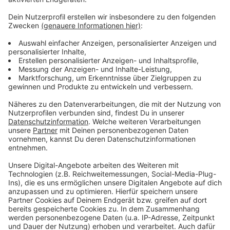
Anzeige
Der Sommer hat dieses Jahr lange auf sich warten
lassen. Aber der Spätsommer wird heiß, heißer,
Schröder! Schon zum Jahresanfang hat uns Atze mit
dem Kaltstart 24 begleitet und jetzt will er uns gut
gelaunt bis in den Herbst bringen. Atzes Mantra für ein
glückliches Leben: "Lass' mich mal machen." Also volle
Kraft voraus und viel Spaß bei Atze Schröders
Kaltstart 24.
Anzeige
Anzeige