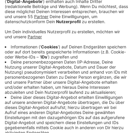
Veröffentlicht:
Mittwoch, 03.04.2024 00:22
Anzeige
Comedy
Atze Schröders Kaltstart 24: "Haribo und
andere Sauereien"