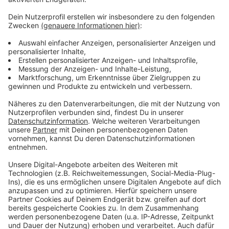
Anzeige
Der Sommer hat dieses Jahr lange auf sich warten
lassen. Aber der Spätsommer wird heiß, heißer,
Schröder! Schon zum Jahresanfang hat uns Atze mit
dem Kaltstart 24 begleitet und jetzt will er uns gut
gelaunt bis in den Herbst bringen. Atzes Mantra für ein
glückliches Leben: "Lass' mich mal machen." Also volle
Kraft voraus und viel Spaß bei Atze Schröders
Kaltstart 24.
Anzeige
Anzeige