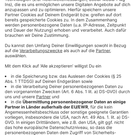
Anzeige
Ein großes strukturelles Problem bleibt laut
Arbeitsagentur die fehlende Ausbildung vieler
Arbeitsloser. Mehr als 80 Prozent der gemeldeten
offenen Stellen richten sich an Fachkräfte oder höher
Qualifizierte.
Dem stehen rund 13.000 arbeitslose Menschen ohne
abgeschlossene Ausbildung gegenüber – für sie gab
es zuletzt nur etwa 600 passende Stellen. Die Kluft
zwischen Angebot und Nachfrage bleibt damit eine
der größten Herausforderungen für den regionalen
Arbeitsmarkt.
Anzeige