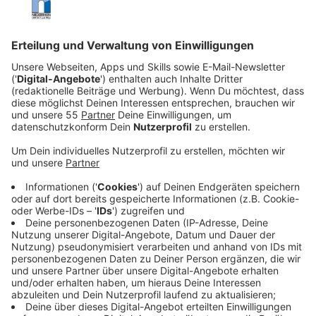
Am Niederrhein ist die Zahl der Arbeitslosen im
vergangenen Jahr zwar gestiegen, allerdings weniger
stark als im Landesdurchschnitt von NRW. Das geht
aus der aktuellen Jahresbilanz der Agentur für Arbeit
Krefeld hervor.
Im Jahresdurchschnitt 2025 waren rund 23.500
Menschen arbeitslos gemeldet. Im Jahr zuvor lag die
Zahl noch bei etwa 22.900. Damit setzt sich der
Anstieg fort, fällt in der Region aber moderater aus als
in vielen anderen Teilen Nordrhein-Westfalens.
Anzeige
Globale Unsicherheiten bremsen den
Arbeitsmarkt