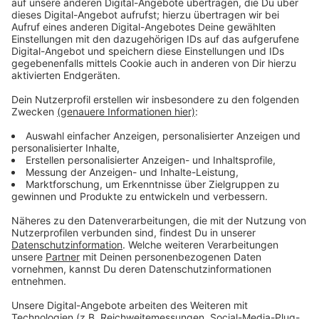
Anzeige
Nach Einschätzung der Arbeitsagentur gibt es mehrere
Gründe für diese Entwicklung. Eine Rolle spielen
globale wirtschaftliche Unsicherheiten, die auch
Unternehmen am Niederrhein zurückhaltender bei
Neueinstellungen machen.
Hinzu kommt, dass viele Betriebe geplante
Einstellungen verschieben oder ganz darauf
verzichten. Das wirkt sich direkt auf die Zahl der
Arbeitslosen aus, auch wenn die regionale Lage
insgesamt stabiler bleibt als im NRW-Durchschnitt.
Anzeige
Fehlende Ausbildung als zentrales Problem