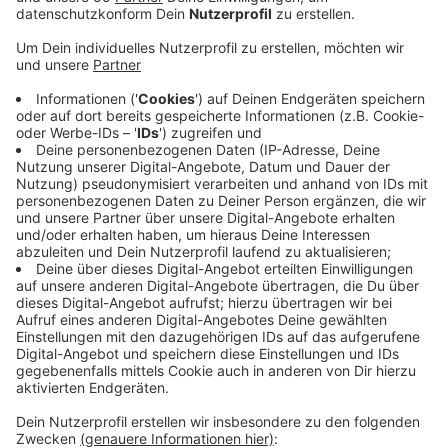
Veröffentlicht:
Montag, 10.05.2021 05:11
Anzeige
Viele Autofahrer würden bei der Parkplatzsuche
vergessen, dass neben ihnen mindestens dreieinhalb
Meter Platz sein müssten. Sonst kommen die breiten
Einsatzwagen von Feuerwehr und Rettungsdienst
nicht durch die engen Straßen. Oft liegt das Problem
auch beim Lieferverkehr, sagt der Kreis Viersen. Die
Fahrzeuge würden häufig in zweiter Reihe abgestellt
und blockierten so die Straßen. In einigen Kommunen
hinterlassen Einsatzkräfte Zettel an falsch geparkten
Autos oder fahren besonders enge Straßen ab, um
Anwohner zu sensibilisieren. Eine ähnliche Kampagne
soll ab Juli auch in Krefeld starten.