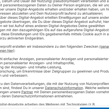
Laut der Apothekerkammer Nordrhein blieb die Zahl 
2024 stabil, obwohl landesweit immer mehr schließen
jede achte Apotheke in der Region dichtgemacht. Zul
Im Jahr 2024 schloss nur eine Apotheke in Krefeld, w
Schließungen verzeichnet wurden.
Anzeige
Herausforderungen und Forderungen
Anzeige
Die Apothekerkammer nennt zu wenig Honorar, zu vie
Fachkräftemangel als Ursachen für die Schließungen
Apotheken schließen. Die Kammer fordert mehr Unter
Apothekenlandschaft zu stabilisieren.