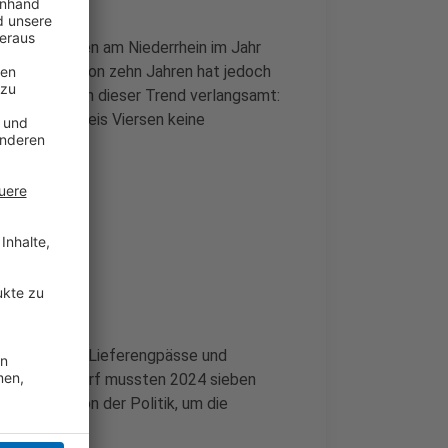
der Apotheken am Niederrhein im Jahr
. Innerhalb von zehn Jahren hat jedoch
etzt hat sich dieser Trend verlangsamt:
ährend im Kreis Viersen keine
l Bürokratie, Lieferengpässe und
. In Düsseldorf mussten 2024 sieben
stützung von der Politik, um die