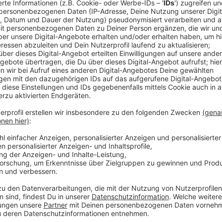
Zahl der Tierschutzanzeigen um 30 Prozent
Anzeige
Immer häufiger müssen sich die Behörden am Niederr
Die Zahl der Tierschutzanzeigen ist in Krefeld in de
angestiegen. Aktuell sucht das Veterinäramt unter 
und Ziegen ein neues Zuhause. Die Tiere mussten Mi
sichergestellt werden. Der Kreis Viersen musste zul
70 Hühner sicherstellen.
Anzeige
Ursachen für den Anstieg
Anzeige