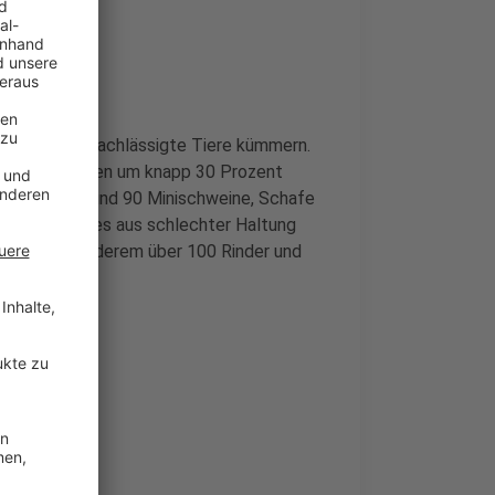
 gestiegen
hein um vernachlässigte Tiere kümmern.
n letzten Jahren um knapp 30 Prozent
anderem für rund 90 Minischweine, Schafe
tte des Jahres aus schlechter Haltung
etzt unter anderem über 100 Rinder und