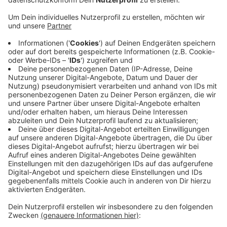
Anzeige
Die Kripo schließt nun einen technischen Defekt als
Ursache für das Feuer mit großer Wahrscheinlichkeit
aus. Sie ermittelt deshalb wegen Brandstiftung - und
wegen Einbruchs. Eine Passantin hatte das Feuer in
der Nacht zwischen Donnerstag und Freitag
(07./08.04.) bemerkt und ein offen stehendes Fenster
beobachtet. Laut der Ermittler wurde das Fenster
aufgehebelt. Bei dem Brand im evangelischen
Pfarrhaus in Anrath ist ein Schaden in etwa
sechsstelliger Höhe entstanden.
Anzeige