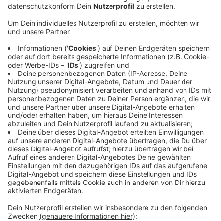
Laut der Stadt findet der Ende August auf dem
Sparkassenvorplatz statt - hier können Teilnehmer
zum Beispiel ehrenamtliche Projekte vorstellen. Am
Donnerstag (20.06.) gibt es dazu noch eine Info-
Veranstaltung. Der Soziale Markt soll Menschen dazu
bringen, sich an ehrenamtlichen Projekten zu
beteiligen. Die meisten würden das mittlerweile nur
noch bei kurzfristigen Aktionen tun - statt dauerhaft
ehrenamtlich aktiv zu sein, heißt es. Oft könne man
diese Menschen dann aber in langfristige Projekte
holen. Die Online-Informationsveranstaltung findet am
Donnerstag (20.06.) um 11 Uhr statt. Wer daran
interessiert ist, kann sich bei Andreas Loßmann vom
städtischen Quartiersbüro Treffpunkt Mitte unter
andreas.lossmann@viersen.de anmelden.
Anzeige