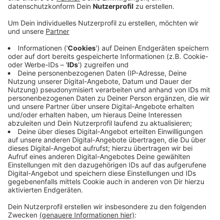
Mit dem Klimapreis sollen Unternehmen, Vereine oder
Personen ausgezeichnet werden, die sich in
besonderer Weise für den Klima- und Umweltschutz
einsetzen. Das können Projekte aus dem täglichen
Leben sein oder auch langfristige Maßnahmen, etwa
zum Thema Energiesparen oder Müllvermeidung. Die
Gewinner in den verschiedenen Kategorien erhalten
insgesamt ein Preisgeld in Höhe von 12.000 Euro.
Interessierte können sich
ab heute (15.04) online
bewerben
. Zugelassen zum Wettbewerb sind
ausschließlich Projekte, die im Zeitraum vom 1. August
2022 bis zum 31. Juli 2024 umgesetzt und
abgeschlossen worden sind oder werden. Die
Teilnehmenden müssen nicht im Kreis Viersen ansässig
sein, jedoch muss das eingereichte Projekt im Kreis
Viersen verortet sein.
Anzeige