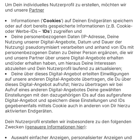
Anzeige
Neben vier großzügigen Räumen mit knapp 75
Quadratmetern entstehen auch draußen neue Flächen
zum Toben. Im Juli 2026 will man fertig sein, heißt es.
Bei dem Bau mit Gesamtkosten von gut zweieinhalb
Millionen Euro, arbeite man mit vielen lokalen Firmen
zusammen, so die Stadt. So kommen zum Beispiel
Architekt und Dachdecker aus Nettetal.
Anzeige
Anzeige