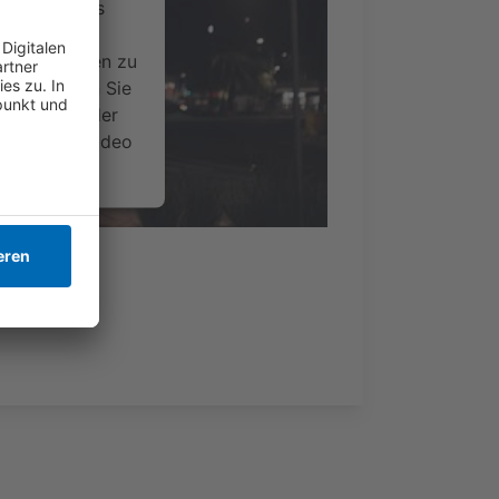
ervice eines
ideoinhalte
ce kann Daten zu
 Bitte lesen Sie
timmen Sie der
um dieses Video
.
onen
nsent Management