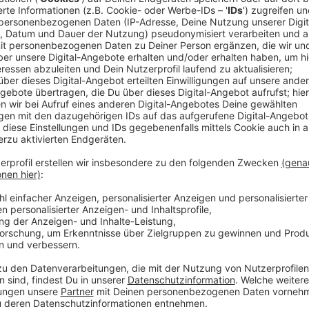
"Wir haben intensiv daran gefeilt und im Studio viele
mit Cali Y El Dandee total und freue mich sehr, Manan
Song bald auch live zu performen", freut sich Alvaro 
mit dem Album "Magia" zurückgemeldet hatte.
Das kolumbianische Latin-Duo, das für seinen Mix a
Cali Y El Dandee - sind beispielsweise die Co-Produze
Dandee sind unfassbare Songwriter und Producer, de
habe", lobt Soler seine Kollegen. Wir dürfen gespann
Anzeige
Wir benötigen Ihre Z
den YouTube Video
laden!