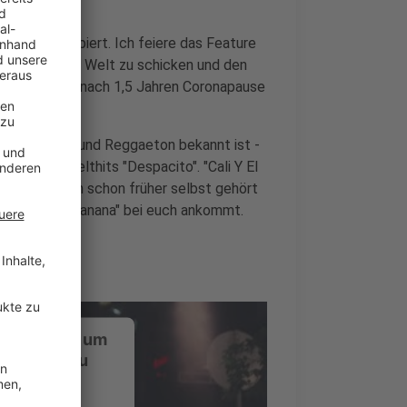
 Dinge ausprobiert. Ich feiere das Feature
a jetzt in die Welt zu schicken und den
Soler, der sic nach 1,5 Jahren Coronapause
us Urban-Pop und Reggaeton bekannt ist -
nten des Welthits "Despacito". "Cali Y El
ren Musik ich schon früher selbst gehört
t sein, wie "Manana" bei euch ankommt.
ustimmung, um
-Service zu