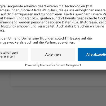
Wir verwenden einen S
Drittanbieters, um V
einzubetten. Dieser Servi
Ihren Aktivitäten sammeln.
die Details durch und s
Nutzung des Service zu, 
anzusehen
Mehr Informati
Alvaro Soler feat. Cali Y El Dandee - Manana
Akzeptieren
Anzeige
powered by
Usercentrics Co
Platform