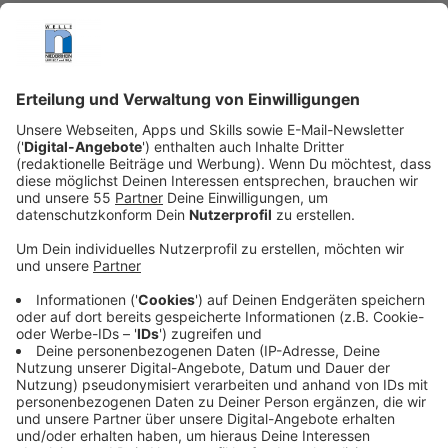
Anzeige
(dpa) - Auf Regen folgt Sonnenschein. In diesem
uralten Sprichwort steckt die Idee, dass eine Situation
mit der Zeit auf natürliche Weise ganz von allein
besser wird. Dieser Überzeugung ist auch die
Popsängerin Alice Merton – und bringt sie auf ihrem
neuen Album "S.I.D.E.S." zum Ausdruck. "Es gibt immer
eine andere Seite. Es gibt immer ein Licht am Ende des
Tunnels. Die Frage ist nur, wie und wann man da
ankommt", sagt die 28-Jährige im Interview.
Persönlich und intensiv – das trifft auf ihre neue
Platte zu, die wie zuletzt so viele ein Pandemie-Werk
ist. Die vergangenen zwei Jahre machten Merton oft
zu schaffen. Neben schönen Momenten gab es eben
auch die schrecklichen, wie sie erzählt. "Es war
irgendwie eine echte Achterbahnfahrt, und darum geht