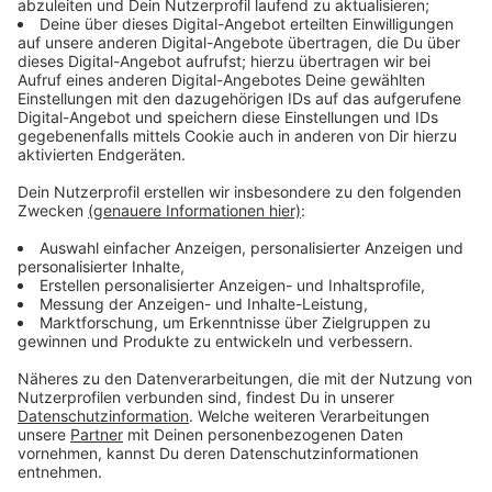
es auch in dem Album."
Die Sängerin musste eine schwere Trennung
verarbeiten. Dazu kamen der Tod ihrer geliebten
Großmutter und mentale Herausforderungen. Denn
Merton hatte mit Panikattacken zu kämpfen und
entschloss sich schließlich, Hilfe zu suchen. "Es ging
mir lange Zeit sehr schlecht, und ich wusste, dass ich
in Therapie muss", erzählt sie. Die Platte wird mit dem
Lied "The Other Side" abgerundet. Aber was ist diese
andere Seite? "Die andere Seite ist einfach der
Moment, wo du merkst, dass es dir besser geht",
erklärt Merton. Zwar könne man immer wieder auf die
andere Seite kommen. Das Leben sei aber ein
dynamischer Zustand und werfe einen auch immer
wieder zurück. "Es ist einfach das Leben, es ist ein
Zyklus, und das wollte ich mit dem Album auch
ausdrücken."