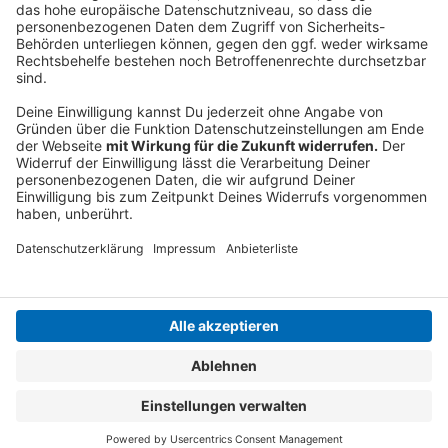
Mehr Informationen
Die neue Single von Alice Merton "The Other Side" hier
im Video.
Akzeptieren
Anzeige
powered by
Usercentrics Consent
Management Platform
Anzeige
Anzeige
Anzeige