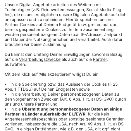
Anzeige
Anzeige
Wir benötigen Ihre
Zustimmung, um den YouTube
Video-Service zu laden!
Wir verwenden einen Service eines
Drittanbieters, um Videoinhalte
einzubetten. Dieser Service kann
Daten zu Ihren Aktivitäten
sammeln. Bitte lesen Sie die
Details durch und stimmen Sie der
Nutzung des Service zu, um dieses
Video anzusehen.