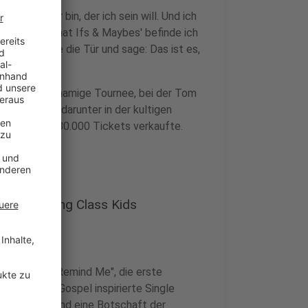
er Künstler bin, der ich sein will. Und ich
egelt. Mit 'What Ifs & Maybes' befinde ich
ill. Ich öffne die Tür und sage: Das ist es,
."
uf die gleichnamige Tournee, bei der Tom
britannien, darunter in der kultigen
e und über 180.000 Tickets verkaufte.
r die Working Class Kids
s, darunter "Remind Me", die erste
te die vom Gospel inspirierte Single
rigen Zeiten und eine Botschaft der