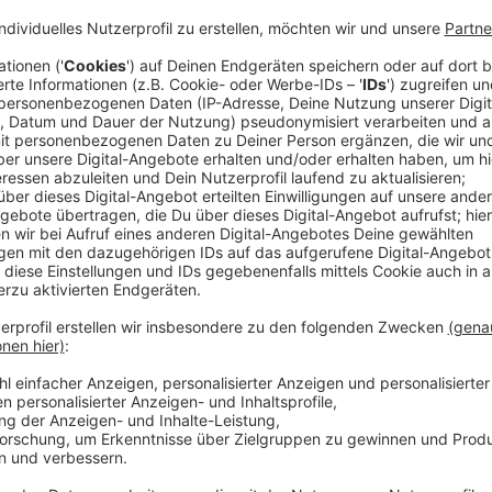
Über das Album sagt Tom: "Ich weiß, dass ich endlich d
habe das Gefühl, dass sich das in der Musik widerspi
mich in einem glücklichen Zustand, ich weiß, was ich w
wo es jetzt ist, und das ist es, wo ich hingehen werde
Die Veröffentlichung von What Ifs & Maybes folgt a
vor kurzem seine ersten Headline-Arena-Shows in Groß
Londoner O2-Arena, und Shows in ganz Europa spielt
Anzeige
Die Geschichte eines Working Class Kids fü
Anzeige
Das Album enthält die bisher veröffentlichten Single
Singleauskopplung aus dem neuen Album. Später folg
"Here", die eine Geschichte der Solidarität in schwie