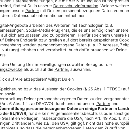
Zusammengehörigkeit symbolisiert. "All These Nights
seine neueste Party-Single "How Does It Feel?", die
handelt von der Aufregung über die Chance zum Wie
Anzeige
Wir benötigen Ihre Z
den YouTube Video
laden!
Wir verwenden einen S
Drittanbieters, um V
einzubetten. Dieser Servi
Ihren Aktivitäten sammeln.
die Details durch und s
Nutzung des Service zu, 
anzusehen