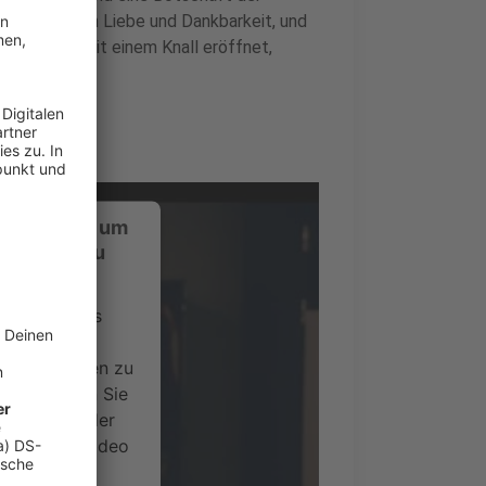
" erzählt von Liebe und Dankbarkeit, und
 das Album mit einem Knall eröffnet,
deraufbau.
ustimmung, um
-Service zu
ervice eines
ideoinhalte
ce kann Daten zu
 Bitte lesen Sie
timmen Sie der
um dieses Video
.