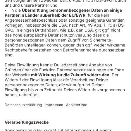
wonach man sich sehnt oder was einem vielleicht
fehlt."
Anzeige
Das Video zu "Ficka"
Anzeige
Wir benötigen Ihre
Zustimmung, um den YouTube
Video-Service zu laden!
Wir verwenden einen Service eines
Drittanbieters, um Videoinhalte
einzubetten. Dieser Service kann
Daten zu Ihren Aktivitäten