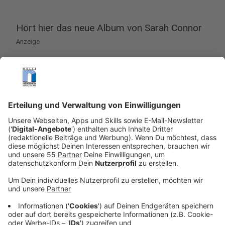
Hört hier das neue Album von Sarah Connor
Anzeige
Anzeige
Freiräume und offene Beziehungen
Anzeige
Auf der Reise zu sich selbst hat Connor offenbar auch
viel über das Konzept Ehe nachgedacht. Seit 15
Jahren ist die Delmenhorsterin nun schon mit dem Ex-
Boygroup-Sänger Florian Fischer (50) zusammen, der
sie auch managt. "Ich liebe dich", "Tief wie das Meer"
und "For Life" sind romantische Liebeserklärungen an