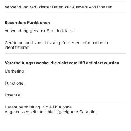
nicht echt, und ihr Style is' so schlecht". Es sind diese
ehrlichen Worte, für die Sarah Connor von ihren Fans
geschätzt wird. Während viele Popsongs nur
Allgemeinplätze bedienen, wird die 44-Jährige konkret.
Nachdem sie die Wintermonate in ihrem Haus in der
Provence verbracht hat, geht es für die Sängerin
zurück nach Berlin - im Sommer stehen einige Open
Airs an, im kommenden Frühjahr dann eine große Arena-
Tour.
Anzeige
Anzeige