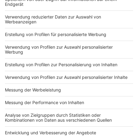
sammeln. Bitte lesen Sie die
Details durch und stimmen Sie der
Nutzung des Service zu, um dieses
Video anzusehen.
Mehr Informationen
In "Ficka" ("Spinna") macht sich Connor über
Beschimpfungen lustig, die gegen sie in den sozialen
Akzeptieren
Medien kursieren.
powered by
Usercentrics Consent
Anzeige
Management Platform
Neben nachdenklichen Klavierballaden verbreiten viele
der 17 Popsongs auf "Freigeistin" gute Laune und sind
auch sprachlich authentisch. In "Ficka" ("Spinna" nennt
sich die Radioversion) macht sich Connor über
Beschimpfungen lustig, die gegen sie in den sozialen
Medien kursieren. "Ich find’ die richtig schlimm - Die
Mucke ist doch kacke" Oder auch: "Die Titten sind