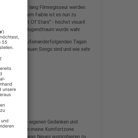
43) eine Zeit lang Filmregisseur werden.
t. Auch diesem Faible ist es nun zu
Boy Made Out Of Stars" - höchst visuell
sikvideo. Ein Jugendtraum wurde wahr.
ikvideos an aufeinanderfolgenden Tagen
ig mir diese neuen Songs sind und wie sehr
e-Agentur.
Karriere
mehr auf seine eigenen Gedanken und
es Bedürfnis, in meine Komfortzone
das Gefühl, etwas Neues ausprobieren zu