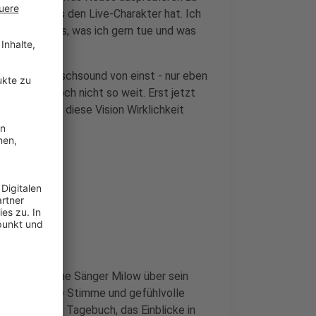
n wollte, das den Live-Charakter hat. Ich
e einfach das, was ich gern tue und was
it dem Wunschsound von einst - nur eben
s war ich noch nicht so weit. Erst jetzt
g nutzen, um diese Vision Wirklichkeit
h der belgische Sänger Milow über sein
r seine warme Stimme und gefühlvolle
 persönliches Tagebuch, das Einblicke in