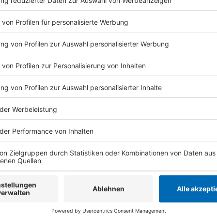
Anzeige
Anzeige
Die Single "Family Tree" vom neuen Album 
Anzeige
Wir benötigen Ihre Z
den YouTube Video
laden!
Wir verwenden einen S
Drittanbieters, um V
einzubetten. Dieser Servi
Ihren Aktivitäten sammeln.