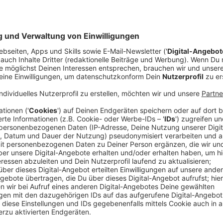
Als Jugendlicher wollte der belgische Sänger Milow (
Mit 18 hatte er deshalb sogar eine Filmschule besuch
verdanken, dass das neue Album des Songwriters - "
ist. Denn es gibt zu jedem der 15 Songs auch ein Mu
"Es war schon immer ein Traum von mir, mehrere Mus
zu drehen. Es ist auch meine Art zu zeigen, wie wicht
ich an sie glaube", sagte Milow der Deutschen Press
Anzeige
Album geht zurück zum Anfang von Milows 
Anzeige
Auch bei den Liedern an sich hat sich Milow wieder 
Wünsche besonnen. "Musikalisch hatte ich ein stark
zurückzukehren. Ich hatte in der Vergangenheit oft 