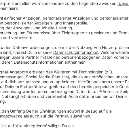
müssen. Diesmal war mir klar, dass ich ein Album habe
wollte es mit meiner Live-Band aufnehmen. Ich mach
ich mittlerweile gut kann."
Und so kommt das achte Studioalbum des Sängers m
mit der Erfahrung aus 20 musikalischen Jahren. "Damal
kann ich meine Erfahrung im Studio und im Songwritin
werden zu lassen." (dpa)
Anzeige
Milow im Interview über das neue Album
Anzeige
Im Interview mit der Moderatorin Claudia Löhr sprac
neues Album "Boy Made Out of Stars". Milow, der fü
Musik bekannt ist, beschreibt das Album als eine Art