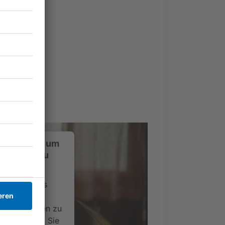
von Milow
ustimmung, um
-Service zu
ervice eines
ideoinhalte
ce kann Daten zu
 Bitte lesen Sie