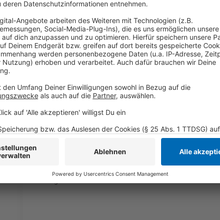
Wir benötigen Ihre Z
den YouTube Video
laden!
Wir verwenden einen S
Drittanbieters, um V
einzubetten. Dieser Servi
Ihren Aktivitäten sammeln.
die Details durch und s
Nutzung des Service zu, 
anzusehen
Mehr Informati
Matt Simons - In Case You Missed It
Akzeptieren
Anzeige
powered by
Usercentrics Co
Platform