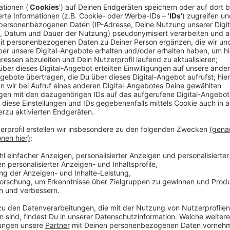
Das Album mit seinen zehn Songs bietet dabei eine br
Simons’ Pop-Sensibilität verbunden sind. Simons erzäh
Lebens mit dem Studium von Jazz und klassischer Mus
und Gitarre lernte, bevor er als Songwriter seine ei
entwickelte.
Simons wird die Veröffentlichung im Mai mit einer a
das kroatische Crossover-Duo "2Cellos" unterstützt, 
USA und Europa pilgern. Mit Auftritten in einigen der 
London und Berlin ist dies die größte Tournee, die er
Raum wird der Songwriter für insgesamt sechs Termi
Anzeige
Anzeige