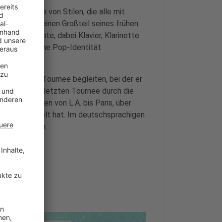
eite Palette von Stilen, die alle mit
lt, dass er einen Großteil seines frühen
ik verbrachte, dabei Klavier, Klarinette
gene, melodische Pop-Identität
usgedehnten Tournee begleiten, bei der er
die auf ihrer letzten Tournee durch die
größten Arenen von L.A. bis Paris, über
 bisher gespielt hat. Im deutschsprachigen
ne dabei sein.