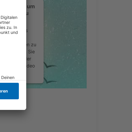
ustimmung, um
-Service zu
ervice eines
ideoinhalte
ce kann Daten zu
 Bitte lesen Sie
timmen Sie der
um dieses Video
.
onen
nsent Management