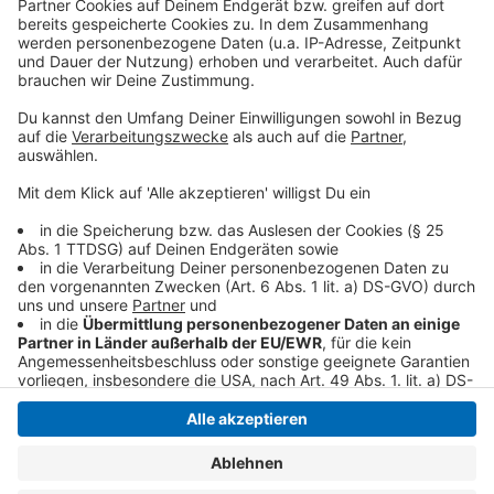
Nutzung des Service zu, um dieses
Video anzusehen.
Mehr Informationen
"About Damn Time" ist der neue Hit von der
aufstrebenden Künstlerin Lizzo - hier bei uns zu hören.
Akzeptieren
Anzeige
powered by
Usercentrics Consent
Management Platform
Anzeige
Anzeige