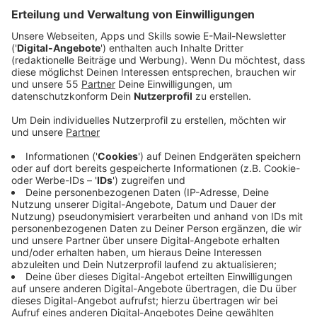
Anzeige
Sängerin, Songwriterin, Rapperin, Schauspielerin, seit
kurzem auch Modeunternehmerin - die dreifach
Grammy-ausgezeichnete Lizzo hat Sound, Seele und
Spirit der Popmusik und -kultur in den letzten Jahren
entscheidend mitgeprägt. Ihr 2019 veröffentlichtes
Debütalbum "CUZ I LOVE YOU" ist international
ausgezeichnet. 2019 lieh sie ihre Stimme dem
Animationsfilm "UglyDolls" und gehörte im selben Jahr
neben Jennifer Lopez, Constance Wu, Julia Stiles,
Keke Palmer, Lili Reinhart und Cardi B zur Besetzung
des Films "Hustlers". Wenige Wochen nach der
Veröffentlichung ihres neuen Albums wird sich Lizzo
auf ausgiebige "The Special Tour" durch Nordamerika
begeben, Special Guest ist die Rapperin Latto aus
Atlanta. Ob auch Shows in Europa folgen? Ihre
Konzerte in 2019 sind Fans immer noch in bester