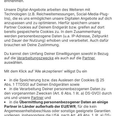
Ob er es geschafft hat? Ihr könnt euch selbst ein Bild
davon machen. Sein neues Album in voller Länge ist
direkt hier zu hören.
Anzeige
Anzeige
Wir benötigen Ihre
Zustimmung, um den YouTube
Video-Service zu laden!
Wir verwenden einen Service eines
Drittanbieters, um Videoinhalte
einzubetten. Dieser Service kann
Daten zu Ihren Aktivitäten
sammeln. Bitte lesen Sie die