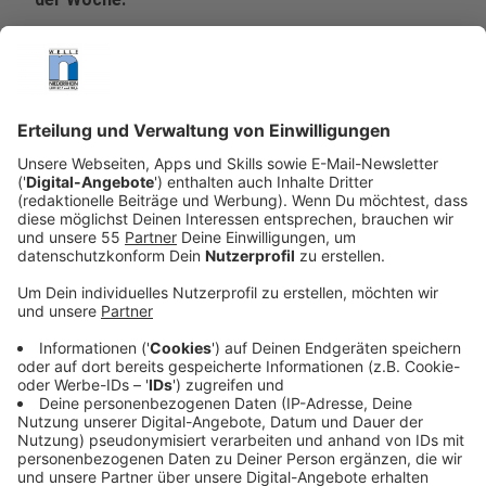
Veröffentlicht:
Freitag, 19.05.2023 08:32
Anzeige
Lewis Capaldi war endlich wieder zu Hause. Und in
seinem Kopf drehte sich alles. Es war fast zwei Jahre
her, dass der schottische Singer-Songwriter sein
Debütalbum veröffentlicht hatte, ein Album, dessen
Erfolg ihn in dieser Zeit ständig auf der ganzen Welt
auf Achse gehalten hatte. "Divinely Uninspired to a
Hellish Extent" war eine Sammlung
selbstgeschriebener Songs, die aus dem Nichts heraus
die Welt ein Stück weit eroberte. Die Breakthrough-
Single Capaldis "Someone You Loved" war 2019 der
Sound des Frühlings. Und nun? Mit dem Rückenwind ist
es vielleicht kein Wunder, dass auch mit "Broken By