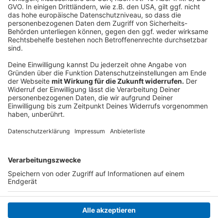
Details durch und stimmen Sie der
Nutzung des Service zu, um dieses
Video anzusehen.
Mehr Informationen
Die neue Single "Wish You The Best" aus dem neuen
Album "Broken By Desire To Be Heavenly Sent" von
Akzeptieren
Topstar Lewis Capaldi.
powered by
Usercentrics Consent
Anzeige
Management Platform
Anzeige
Anzeige