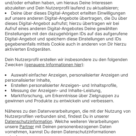
Desire To Be Heavenly Sent" Capaldi auf Rekordejagd
gehen kann. Wie er sagt, war die Idee für das zweite
Album einfach, aber wirkungsvoll: "Lasst uns genau das
Gleiche machen." Das heißt: keine Glocken, Pfeifen,
Cowbells oder hochkarätige Features; keine teuren
Aufenthalte in weit entfernten Studios; keine zu
ausgefeilten Keyboards oder eingeschmolzenen
Gitarren.Wie schon auf dem ersten Album sollte
Ehrlichkeit - textlich und musikalisch - das oberste
Gebot der Stunde sein. "Ich will keinen neuen Sound
für mich kreieren oder mich neu erfinden. Die Songs,
die ich schreiben möchte, sind emotionale Songs, über
Liebe oder Verlust." Capaldi weiter: "Bei den meisten
neuen Songs geht es wieder um Beziehungen, denn ich
bin es nicht leid, diese Art von Musik zu machen. Ich
will mich nicht verändern und ich liebe die Musik, die
ich mache. Lass uns einfach wieder diese Ader
treffen."