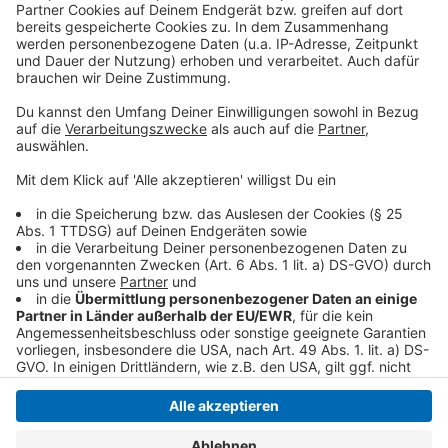
Details durch und stimmen Sie der
Nutzung des Service zu, um dieses
Video anzusehen.
Mehr Informationen
Die Single des deutschen Popstars Johannes Oerding
- Plan A - passend zum neuen Album.
Akzeptieren
Anzeige
powered by
Usercentrics Consent
Management Platform
Anzeige
Anzeige