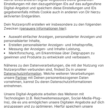
bfasst, was direkt um mich herum passiert", erklärt
Oerding. Sein mittlerweile siebtes Studioalbum hört ihr
hier an dieser Stelle.
Anzeige
Anzeige
Wir benötigen Ihre
Zustimmung, um den YouTube
Video-Service zu laden!
Wir verwenden einen Service eines
Drittanbieters, um Videoinhalte
einzubetten. Dieser Service kann
Daten zu Ihren Aktivitäten
sammeln. Bitte lesen Sie die