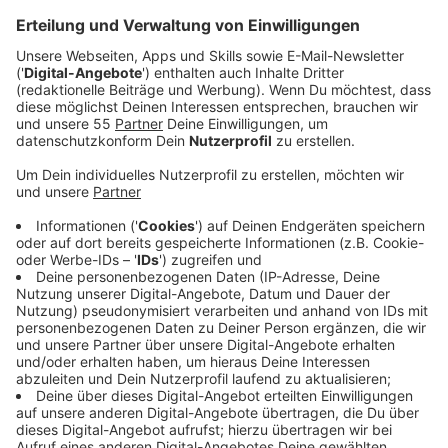
Anzeige
Was wäre Johannes Oerdings Plan B, würde es mit der
Musik nicht so gut laufen? Keiner. Denn eine
Alternative kam für ihn eigentlich nicht in Frage. Der
40-Jährige hat seit über einem Jahrzehnt an seinem
Status als Popstar in Deutschland und Europa
gearbeitet. Von einer Pause oder Ruhe ist bei ihm
trotzdem nicht die Rede. Nach dem Platinalbum
"Konturen" und der anschließenden (Corona-)Tour
kommt mit "Plan A" seine neue Platte auf den Markt.
Er garantiert: "Ich lasse noch mehr die Hosen runter."
Was zu bedeuten hat: Er setzt sich mit Familie,
Freunden, Beziehungen und sich selbst auseinander.
"Meine Songs waren immer persönlich, aber diesmal
habe ich mich gefragt, was uns menschlich und
emotional macht. [...] Ich habe mich mehr mit dem