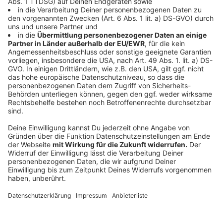
An guten Tagen
Alles okay
Blinde Passagiere
Anfangen
Unter einen Hut
Anfassen
Ich hab dich nicht mehr zu verlier'n (+ Ina Müller)
Besser als jetzt
K.O.
Vielleicht im nächsten Leben
All In
Wenn du gehst
Benjamin Button
Anzeige