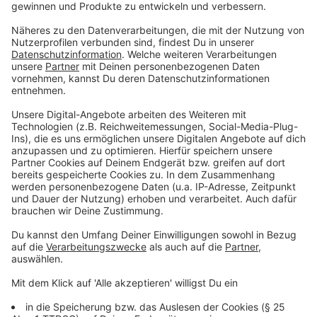
Nutzung des Service zu, um dieses
Video anzusehen.
Mehr Informationen
Johannes Oerding - An guten Tagen
Akzeptieren
Anzeige
powered by
Usercentrics Consent
Management Platform
Wer sich Johannes Oerding live nicht entgehen lassen
möchte, sollte sich also beim Ticketkauf beeilen. In
NRW ist er zum Beispiel am 13. März in Oberhausen zu
hören. Tickets gibt es
hier
. Auch in Münster (4. März)
und Köln (6. März) wird er spielen.
Anzeige
Das ist die Trackliste
Anzeige