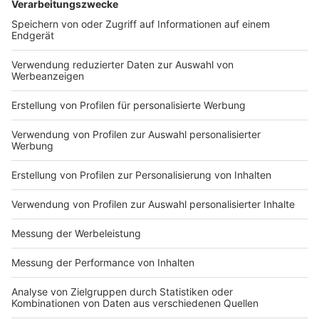
Wir benötigen Ihre
Zustimmung, um den YouTube
Video-Service zu laden!
Wir verwenden einen Service eines
Drittanbieters, um Videoinhalte
einzubetten. Dieser Service kann
Daten zu Ihren Aktivitäten
sammeln. Bitte lesen Sie die
Details durch und stimmen Sie der
Nutzung des Service zu, um dieses
Video anzusehen.
Mehr Informationen
Johannes Oerding - Alles okay
Akzeptieren
Anzeige
powered by
Usercentrics Consent
Management Platform