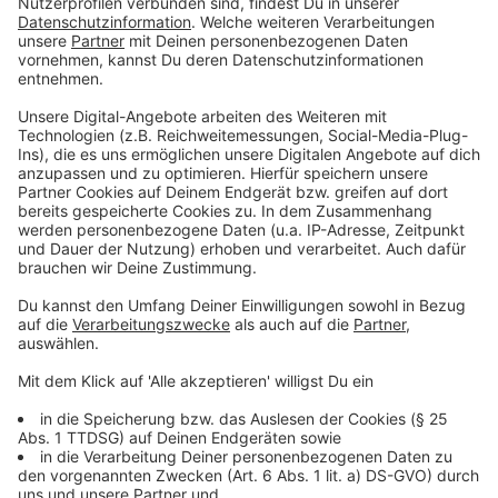
Alltagssorgen vergessen machen wollen.
Anzeige
Album nur noch digital erhältlich - Spende an
neue Künstler
Anzeige
Die limitierte Anzahl an CD-Exemplaren war sofort
ausverkauft. Seitdem gibt es das Album nur noch
digital. Dabei tut Kliemann auch noch etwas gutes für
die Künstlerszene:
Pro verkauftem Exemplar spendet
Kliemann einen Euro an neue Künstlerinnen, die sich bis
zum 14. August per Mail bewerben können. An wen das
Geld fließt, entscheiden die Käufer dann per Online-
Abstimmung. "POP" von Fynn Kliemann - unser Album
der Woche, alle Track in der Playliste.