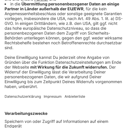
Anzeige
Anzeige
Wir benötigen Ihre
Zustimmung, um den YouTube
Video-Service zu laden!
Wir verwenden einen Service eines
Drittanbieters, um Videoinhalte
einzubetten. Dieser Service kann
Daten zu Ihren Aktivitäten
sammeln. Bitte lesen Sie die
Details durch und stimmen Sie der
Nutzung des Service zu, um dieses