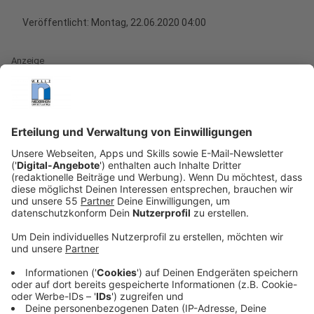
Veröffentlicht:
Montag, 22.06.2020 04:00
Anzeige
"Haltet mich davon ab, ein neues Album zu machen",
sagte Fynn Kliemann im Jahr 2019. Ein Jahr später ist
Ende Mai "POP" erschienen, sein neues Album.
Anzeige
Das Multitalent Fynn Kliemann ist für viele Menschen
in Deutschland eine Person, auf die sie mit Staunen
schauen. Schließlich ist der 32-Jährige nicht nur
"Heimwerkerking", YouTuber, Dokumentarfilmer und
Musiker. Sein Bekanntheitsgrad hat sein neues Album
"POP" binnen einer Woche auf Platz 1 katapultiert -