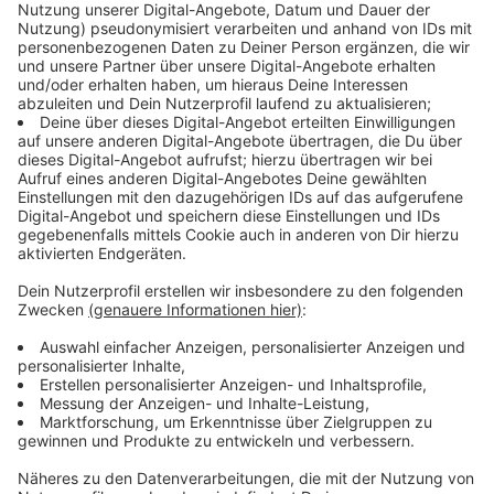
für viele keine Überraschung.
Anzeige
Es ist nicht nur Pop im "POP"-Album
Anzeige
Wer denkt, dass sich ausschließlich pop-artige Tracks
auf dem Kliemann-Album befinden, irrt sich. Denn allein
der erste Song "Erste Minute" bedient nämlich eher
das Genre Hip-Hop beziehungsweise Rap. Es sind also
einige Überraschungen für den Hörer dabei -
Deutschpop inklusive. I
nhaltlich orientiert sich das
Album vor allem an dem Leben junger, planloser
Menschen, die so gut es geht frei sein möchten und