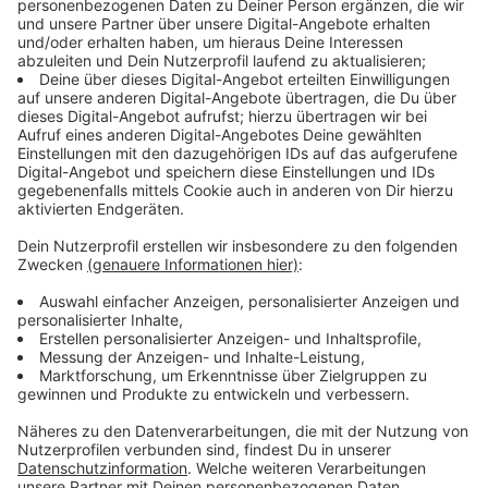
Die Kraft von innen
Anzeige
Seit ihrem Debut, hat sich viel verändert für Ellie. Sie
hatte mehr als eine Beziehung in der Zeit, unter
anderem mit ein paar berühmten Kollegen. Daraus hat
sie gelernt: "Wir alle tendieren von Natur aus dazu, sich
von unserem Partner beschützen zu lassen. Ich habe
mittlerweile gelernt, diese unglaubliche Stärke in uns
selbst zu finden. Wir können an so vielen Stellen an uns
selbst arbeiten, ohne einen Einfluss von außen."
Anzeige
Wünsche für die Zukunft
Anzeige