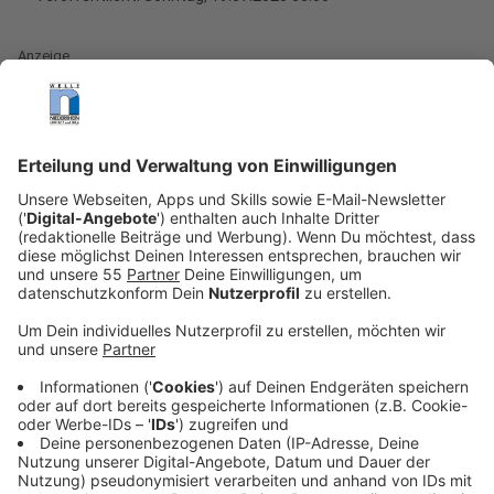
Anzeige
Zehn Jahre nach ihrem Debüt bringt Ellie Goulding ihr
viertes Album heraus. Dabei ist "Brightest Blue" in zwei
Teile aufgeteilt. "Die A-Seite besteht vor allem aus
MIR. Ich habe die Texte geschrieben, an den Melodien,
Chören und Akkorden gearbeitet. Und die B-Seite ist
eher so ein Alter Ego. Ich wollte auch diesen Songs
Platz einräumen, die vor allem in den USA erfolgreich
waren. Aber mit ihnen identifiziere ich mich als
Künstlerin nicht so sehr. Darum die Idee des Alter
Ego.", erzählt Ellie im Interview mit uns.
Anzeige