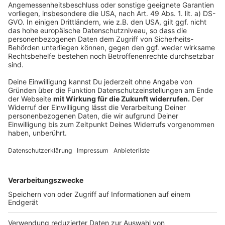
Wir benötigen Ihre
Zustimmung, um den YouTube
Video-Service zu laden!
Wir verwenden einen Service eines
Drittanbieters, um Videoinhalte
einzubetten. Dieser Service kann
Daten zu Ihren Aktivitäten
sammeln. Bitte lesen Sie die
Details durch und stimmen Sie der
Nutzung des Service zu, um dieses
Video anzusehen.
Mehr Informationen
Ellie Goulding - Power
Akzeptieren
Anzeige
powered by
Usercentrics Consent
Management Platform