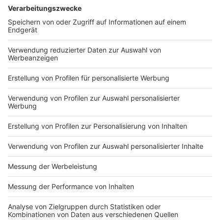
Wir benötigen Ihre
Zustimmung, um den YouTube
Video-Service zu laden!
Wir verwenden einen Service eines
Drittanbieters, um Videoinhalte
einzubetten. Dieser Service kann
Daten zu Ihren Aktivitäten
sammeln. Bitte lesen Sie die
Details durch und stimmen Sie der
Nutzung des Service zu, um dieses
Video anzusehen.
Mehr Informationen
Coldplay X BTS - My Universe: Die neue Single von
ihrem Album "Music From The Spheres"
Akzeptieren
Anzeige