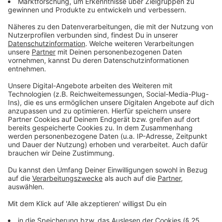
Martin, einem echten Pop-Hitgaranten: Er schrieb
unter anderem für die Backstreet Boys, Britney
Spears, Katy Perry und Taylor Swift einige ihrer
größten Hits.
Gemessen am Erfolg können sich die vier Briten
bestätigt fühlen. "My Universe" ist ihr erster Nummer-
eins-Hit in den USA seit "Viva La Vida". Und man kann
davon ausgehen, dass auch "Music Of The Spheres"
Millionen Mal verkauft oder gestreamt wird. Wer mit
der Band und ihrem neuen Stil nicht mehr viel anfangen
kann, sollte trotzdem "Coloratura" eine Chance geben.
Mit zehn Minuten und 18 Sekunden Laufzeit ist es der
längste Song, den Coldplay jemals veröffentlicht
haben. Die großartige, atmosphärische Nummer
erinnert entfernt an Pink Floyd. Das ist dann doch
noch eine musikalische Überraschung.
Anzeige