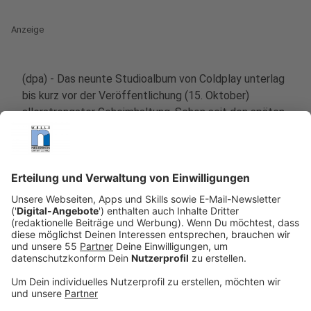
Anzeige
(dpa) - Das neunte Studioalbum von Coldplay unterlag
bis kurz vor der Veröffentlichung (15. Oktober)
allerstrengster Geheimhaltung. Schon seit den späten
2000ern haben Coldplay, die mittlerweile zu den
erfolgreichsten Popgruppen der Welt zählen, ihren Stil
zunehmend kommerziell ausgerichtet - weg vom
schwermütigen, sanften Indie-Rock hin zum manchmal
seichten Radiopop. Während sie bei spektakulären
Konzerten immer größere Hallen und schließlich
Stadien füllten, beim Glastonbury Festival auftraten, in
internationalen Fernsehshows zu Gast waren und ihre
Musik für Produktwerbung zur Verfügung stellten,
entfernten sich die Briten zunehmend von ihren
musikalischen Wurzeln.