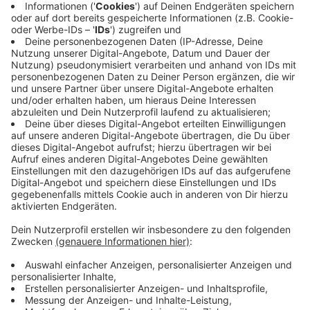
Auf "Music Of The Spheres" folgen Coldplay dem
Dancepop-Trend und landen irgendwo zwischen Dua
Lipa, David Guetta und The Weeknd. Das Lied "Higher
Power" ist seit Wochen in einem TV-Werbespot für
Elektroautos zu hören. Für "My Universe" kollaborierten
die Briten mit der angesagten koreanischen Boygroup
BTS, die einen weltweiten Hype erlebt.
Über Synthesizer, Samples und Elektrobeats singt der
44-jährige, auch in bunten Klamotten noch recht
unscheinbare Chris Martin im Duett mit den sieben
durchgestylten Teenie-Idolen. In der ersten Stunde
nach Veröffentlichung wurde das Video auf Youtube
mehr als 2,5 Millionen Mal aufgerufen. Keine Frage: Der
Song ist ein Ohrwurm.
Für "Music Of The Spheres" kollaborierten Coldplay
nicht nur mit den koreanischen Superstars BTS,
sondern auch mit dem schwedischen Songwriter Max