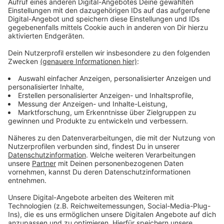
nochmal mehr Antrieb geben könnten. So befindet sich
Bad Boy Machine Gun Kelly auf der Platte, ebenso wie
der Hip-Hopper "blackbear" und Blink-182-Bassist
Mark Hoppus. Ein Album, das Lavinge-Fans in alte
Zeiten zurückbekommen kann und sollte.
Anzeige
Anzeige
Wir benötigen Ihre
Zustimmung, um den YouTube
Video-Service zu laden!
Wir verwenden einen Service eines
Drittanbieters, um Videoinhalte
einzubetten. Dieser Service kann