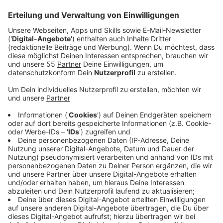
Anzeige
In 2019 feierte Avril Lavigne mit ihrem sechsten
Album "Head Above Water" ihr Comeback nach sechs
Jahren Abstinenz. Sie hatte sich weitgehend
zurückgezogen, aber mit dem Album dann doch furios
zurückgemeldet und dabei ihre Borreliose-Erkrankung
publik gemacht hatte. In mehreren Ländern landete sie
damit in den Top 3 der Albumcharts. Danach wurde es
abermals ruhig um sie. Nun ist "Love Sux" draußen und
soll an ihre erfolgreichste Zeit anknüpfen - die 2000er.
Denn Blink-182-Drummer Travis Barker ist - wie beim
Erfolgsalbum "The Best Damn Thing" - wieder dabei
und auf "Love Sux" wird es wieder wild und laut statt
sanft und emotional. Hinzukommen interessante
Gäste auf ihrem Album, die dem ganzen vielleicht