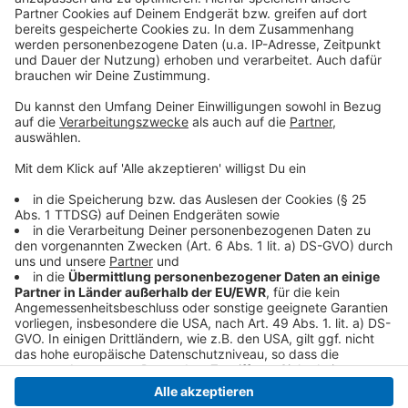
Daten zu Ihren Aktivitäten
sammeln. Bitte lesen Sie die
Details durch und stimmen Sie der
Nutzung des Service zu, um dieses
Video anzusehen.
Mehr Informationen
Avril Lavigne - Bite Me (Official Video)
Akzeptieren
Anzeige
powered by
Usercentrics Consent
Management Platform
Anzeige
Anzeige