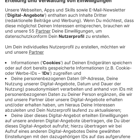
Fast das halbe Album kannten wir schon. Immerhin
wurden schon fünf Singles veröffentlicht. Mit dabei
ist unter anderem der Hit "Maybe You're The Problem".
Man merkt, in den Schreibprozess zum neuen Album
flossen zwei Trennungen ein. Dabei war das aber nicht
ihr Hauptantrieb. Der war die Sehnsucht nach einem
von Avas Lieblingsorten: "Während der Pandemie habe
ich es vermisst, Spaß zu haben, mich zu bewegen und
Leute auf der Tanzfläche zu treffen", sagt sie. "Ich
gehe in Clubs, seit ich 16 bin, damals noch in Virginia
und South Carolina. Nicht um zu trinken, das war
zweitranging. Ich habe mir einfach gefälschten
Ausweis besorgt und die ganze Nacht getanzt!". Dafür
hat sie mit ihrem Album jetzt den Soundtrack
geliefert.
Anzeige