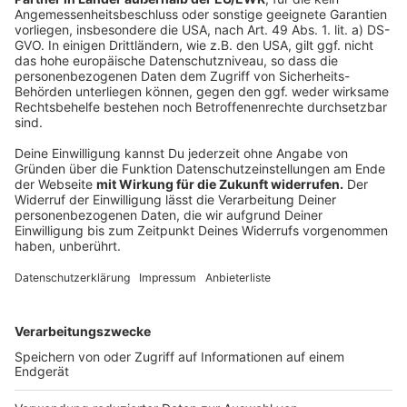
Leben im Stadtteil Rüttenscheid sehr
eingeschränkt
Anzeige
Wegen des Parteitags und der Demos wird das
öffentliche Leben im Stadtteil Rüttenscheid teilweise
lahm liegen. Einige Händler wollen ihre Geschäfte
geschlossen lassen, Autos müssen weite Umwege
fahren, Fußgänger müssen an zahlreichen Sperrstellen
ihre Ausweise vorzeigen. Weitere Informationen über
Sperrungen im Einsatzgebiet gibt die Polizei auf
dieser
Seite
.
Anzeige