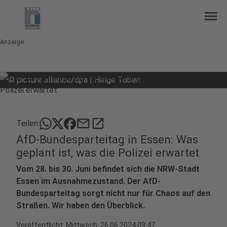
menu
Anzeige
©
picture alliance/dpa | Helge Toben
mail
open_in_new
Teilen:
AfD-Bundesparteitag in Essen: Was
geplant ist, was die Polizei erwartet
Vom 28. bis 30. Juni befindet sich die NRW-Stadt
Essen im Ausnahmezustand. Der AfD-
Bundesparteitag sorgt nicht nur für Chaos auf den
Straßen. Wir haben den Überblick.
Veröffentlicht:
Mittwoch, 26.06.2024 09:47