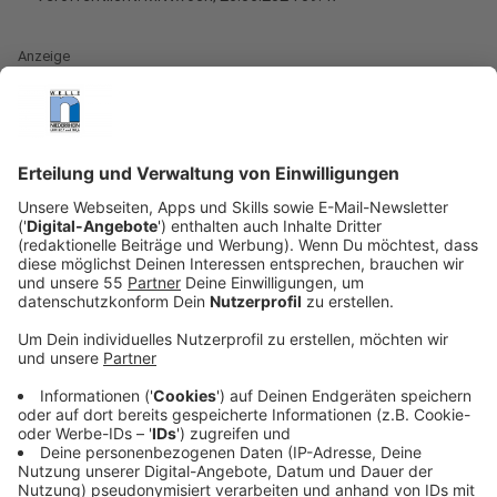
Anzeige
(dpa) - Die Polizei ruft vor den erwarteten
Massendemos gegen den AfD-Bundesparteitag am
Wochenende vom 28. bis 30. Juni zu friedlichen
Protesten auf - stellt sich aber auch auf
Ausschreitungen ein. Man rechne damit, dass mehrere
Hundert gewaltbereite Störer aus ganz Deutschland
nach Essen reisten, sagte Einsatzleiter Detlef Köbbel
am Dienstag. "Wir wissen auch, dass es gezielt
Trainings gab, um sich auf die Verhinderung des
Parteitags vorzubereiten." Aufgabe der Polizei sei es,
sowohl den ungestörten Verlauf des Parteitags als
auch die friedlichen Proteste zu schützen.
Die Einsatzkräfte wollen vor allem verhindern, dass