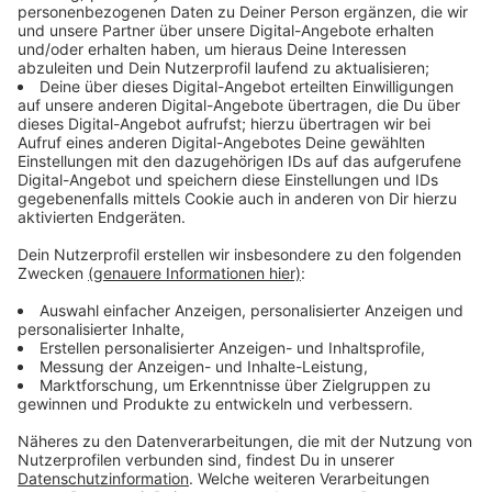
Aktivisten die Anreise der AfD-Delegierten behindern
oder in den gesperrten Bereich um die Grugahalle
eindringen. "Falls es wirklich erforderlich sein sollte,
werden wir diesen Schutz auch durch ein robustes
Einschreiten gegen möglicherweise unfriedliche Störer
gewährleisten", betonte Essens Polizeipräsident
Andreas Stüve. Den 600 Delegierten seien
Verhaltenshinweise für ihre Anreise an die Hand
gegeben worden, sagte Köbbel - Details nannte er
auch auf Nachfrage nicht.
Anzeige
Dieses Protestprogramm ist am
Wochenende geplant
Anzeige