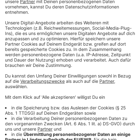
Den Auftakt des Protest-Wochenendes macht am
Freitagabend eine
Rave-Demo
, die unter dem Motto
"Bass gegen Hass" durch den südlichen Teil der Stadt
zieht. Die Polizei rechnet dort mit bis zu 10.000
Teilnehmern. Am Samstag, dem Tag der meisten
Proteste, haben die
Aktivisten erste Aktionen
schon
für den frühen Morgen angekündigt. Anschließend gibt
es mehrere Kundgebungen und um 10.00 Uhr einen
zentralen Demonstrationszug vom Hauptbahnhof zur
Grugahalle. Für den Nachmittag organisiert die Stadt
Essen eine zentrale Versammlung unweit der
Grugahalle auf dem Messeparkplatz P2 - das Motto
ist: "Zusammen für Demokratie, Vielfalt und Toleranz –
Kein Raum für Hass und Hetze". Dort könnten laut
Polizei rund 45.000 Menschen zusammenkommen.
Geplant sind Reden, Informationsstände und am
Abend Musik.
Anzeige