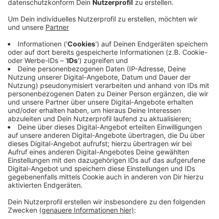
einem Zugangscode für einen Termin angemeldet.
Veröffentlicht:
Mittwoch, 24.02.2021 16:54
Anzeige
Den Termin hatten sie von einem Impfberechtigten
aus dem Rhein-Kreis erhalten. Bei der
Eingangskontrolle fiel der Schwindel dann auf. Die
Betrüger mussten ohne eine Impfung umkehren. Mit
Konsequenzen müssen sie nicht rechnen. Der Rhein-
Kreis Neuss will nun aber die Terminvergabe für sein
Impfzentrum überarbeiten. In den Impfzentren wird
nur geimpft, wer aus der jeweiligen Stadt, bzw. dem
jeweiligen Kreis kommt oder dort arbeitet.
Anzeige