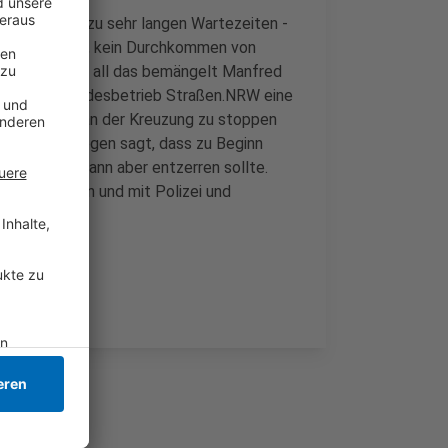
er anderem zu sehr langen Wartezeiten -
zu 20 Minuten, kein Durchkommen von
htung Oedt - all das bemängelt Manfred
tändigen Landesbetrieb Straßen.NRW eine
 Bauarbeiten an der Kreuzung zu stoppen
en.NRW hingegen sagt, dass zu Beginn
das Ganze dann aber entzerren sollte.
einmal prüfen und mit Polizei und