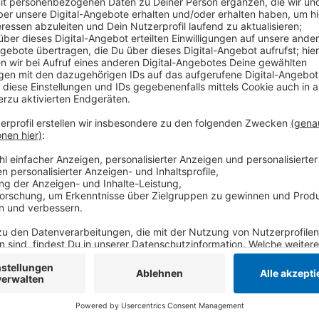
Laut einem Mitglied des Gemeinderats kommt es unt
besonders zu den Stoßzeiten. Wartezeiten von bis 
Rettungswagen und eine blockierte Hauptstraße Ric
Wolfers vom Gemeinderat. Er fordert daher vom zus
schnelle Problemlösung. Konkret schlägt er vor, die
und den alten Ampelbetrieb wieder zu nutzen. Straß
solcher Maßnahmen meist mehr Stau entsteht - sich 
Man wolle die Ampelschaltung in Grefrath aber noch 
Feuerwehr die Situation besprechen.
Anzeige