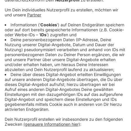
Anzeige
Musik machen ist für Adel Tawil vor allem etwas, was
man gemeinsam macht. Wir erreichen ihn am Telefon
bei seiner Familie bei 40 Grad in el-Guna, Ägypten an
der Küste des Roten Meers. Die ersten Wochen war er
nur zu Hause und hat ein bisschen für sich Musik
gemacht. Über Kontakte hat er dann andere Musiker in
dem Küstenort kennengelernt und schnell ist die Idee
entstanden, dass man doch gemeinsam Musik machen
könne. Gesagt, getan! Das Ergebnis könnt ihr euch hier
anschauen. (Start 10.06. / 18:30 Uhr).
Anzeige