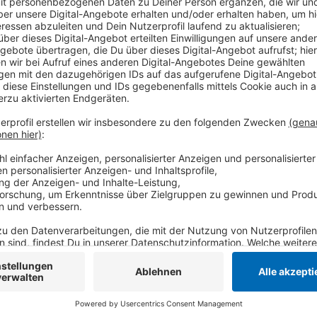
kontrolliert, ob die Autos auch verkehrssicher sind.
Stoßdämpfer oder das Licht. Für ADAC-Mitlgieder is
Vor Inanspruchnahme jeglicher Prüfleistungen ist ei
0221-4727-633 oder 0221-4727-91807 erforderlich. 
Öffnungszeiten: Donnerstag (13-18 Uhr), Freitag (1
Uhr).
Anzeige