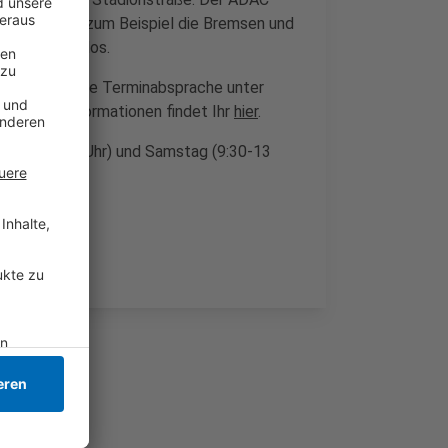
 Dazu gehören zum Beispiel die Bremsen und
t das kostenlos.
ne telefonische Terminabsprache unter
Weitere Informationen findet Ihr
hier
.
0-13 + 14-16 Uhr) und Samstag (9:30-13