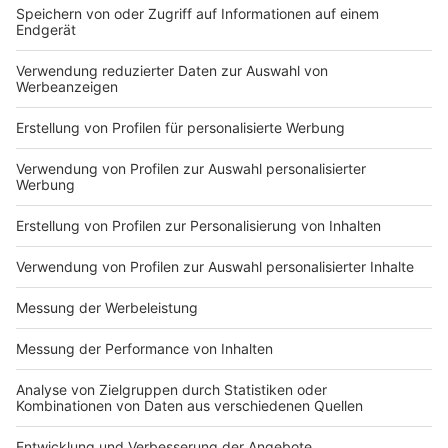
besonders achten?
Anzeige
Im Herbst kann es öfter als sonst zu Schleuder- und
Rutschgefahr kommen. Sollte man die Kontrolle über
das Fahrzeug verlieren, sollte man wie folgt handeln:
Gas weg, auskuppeln, gefühlsvoll gegenlenken,
bremsen. Wenn man danach immer noch keine
Kontrolle über das Fahrzeug gewinnen konnte, hilft nur
noch eine Vollbremsung.
Anzeige
Anzeige