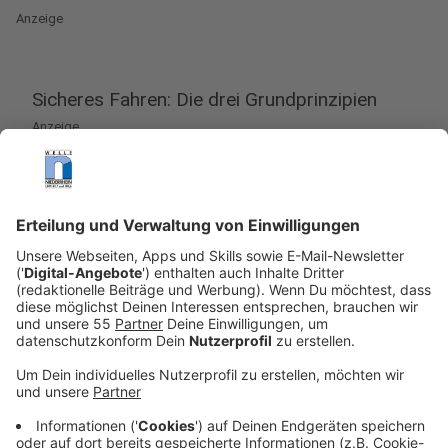
Anzeige
Sicheres Fahren: Die drei Grundprinzipien
Anzeige
Wer im Herbst sicher ans Ziel kommen möchte, der
kann sich an den Drei Grundprinzipien
orientieren: Abstand halten, langsamer fahren, Licht
anmachen.
Beim Thema Abstand halten kann sich an der Zwei-
Sekunden-Regel orientiert werden, das heißt: Die
Stelle, die der Fahrer vor einem passiert, sollte man
selbst erst nach zwei Sekunden erreichen. Sollte man
eher an dieser Stelle sein, so ist der Abstand zu gering.
Ausreichend Sicherheitsabstand ist vor allem im