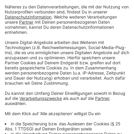
halten
.
Das ist genau die Distanz zwischen zwei
Leitpfosten am Straßenrand
", erklärt Kaurisch vom
ADAC.
Neben der Beleuchtung ist die Reinigung der Scheiben
wichtig, um eine gute Sicht zu behalten. Man sollte die
Scheibenreiniger, Kühlflüssigkeit sowie das Motoröl
kontrollieren und gegebenenfalls auffüllen.
Anzeige
Nicht vergessen: rechtzeitig die Winterreifen
wechseln
Anzeige
Wer nicht gerade Allwetterreifen fährt, der sollte das
Wechseln der Autoreifen nicht vergessen. Hier