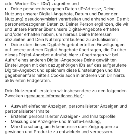
Herbst wichtig, da durch Nässe oder Laub der
Bremsweg oft deutlich länger ist als im Sommer.
Anzeige
Was tun bei schlechter Sicht?
Anzeige
Das richtige Benutzen des Lichtes ist hier das A und O.
Das Abblendlicht wird empfohlen, nicht auf
Automatisch stehen zu lassen und die Leuchten
zudem richtig einzustellen. Dasselbe gilt für
die Nebelscheinwerfer und Nebelschlussleuchte.
Diese darf bei einer Sicht unter 50 Meter
eingeschaltet werden. Dann gilt aber auch: Abstand in
Metern = Geschwindigkeit in Km/h. "Bei Tempo 50
sollte man also mindestens 50 Meter Abstand