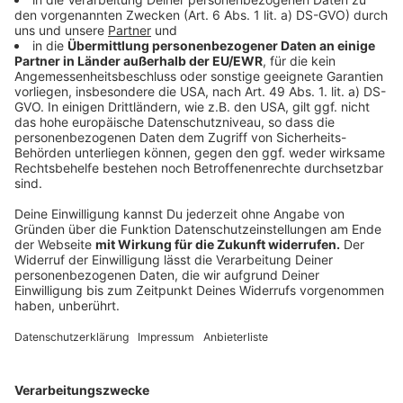
empfehlen sich die beiden ersten Oktoberwochen, um
die Winterreifen aufzusetzen. Orientieren kann man
sich an der Regel O-O: Oktober bis Ostern.
Beim Kaufen der Winterreifen empfehlt der ADAC
keine Reifen, die älter als zwei Jahre sind zu kaufen.
Zudem sollte auf die Mindestprofiltiefe von 1,6mm
geachtet werden. Der ADAC empfehlt sogar eine
Mindesttiefe von 4 mm
. "Das lässt sich ganz einfach
mit einer 2-Euro-Münze kontrollieren. Der silberne
Rand ist genau vier Millimeter breit. Wenn man die
Münze zwischen zwei Profilblöcke steckt und der
Rand nicht mehr zu sehen ist, dann ist noch alles in
Ordnung", so Kaurisch.
Anzeige
Worauf sollte man im Herbst noch