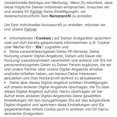
Anzeige
Die Unwetter haben zudem schlimme Verwüstungen
hinterlassen. Hilfe bekommen die Menschen vor Ort
jetzt aus dem Kreis Viersen. action medeor aus
Tönisvorst hat eine Soforthilfe in Höhe von 10.000
Euro für die betroffenden Menschen in der Region zur
Verfügung gestellt. Mit dem Geld soll für
Nahrungsmittel, sauberes Wasser und den Schutz der
betroffenen Einwohner gesorgt werden, teilt das
Medikamentenhilfswerk mit. Die Hilfe soll über lokale
Partner von action medeor an den benötigten Stellen
ankommen. Das Hilfswerk hat außerdem ein
Spendenkonto für Pakistan eröffnet:
Wer die Arbeit von action medeor unterstützen
möchte, kann dies mit einer Spende tun – online
unter www.medeor.de oder unter dem