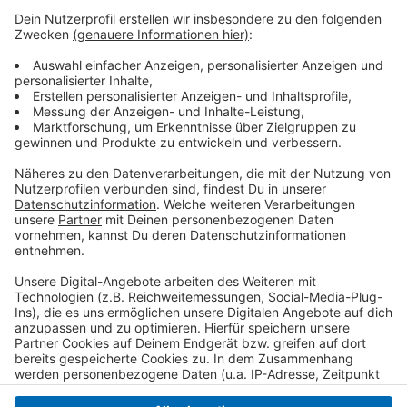
Spendenkonto DE78 3205 0000 0000 0099 93 bei
der Sparkasse Krefeld, Stichwort „Nothilfe
Pakistan“.
Auch das Bündnis „Aktion Deutschland Hilft“, in
dem action medeor Mitglied ist, ruft aktuell zu
Spenden für Pakistan auf. Spendenkonto DE62
3702 0500 0000 1020 30, Stichwort „Flut
Pakistan“.
Anzeige
Anzeige