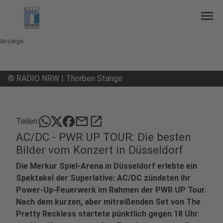
menu
Anzeige
©
RADIO NRW | Thorben Stange
mail
open_in_new
Teilen:
AC/DC - PWR UP TOUR: Die besten
Bilder vom Konzert in Düsseldorf
Die Merkur Spiel-Arena in Düsseldorf erlebte ein
Spektakel der Superlative: AC/DC zündeten ihr
Power‑Up-Feuerwerk im Rahmen der PWR UP Tour.
Nach dem kurzen, aber mitreißenden Set von The
Pretty Reckless startete pünktlich gegen 18 Uhr