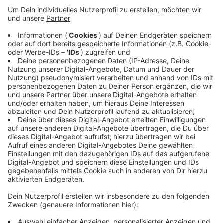
Veröffentlicht:
Montag, 10.01.2022 15:44
Anzeige
Über eine Internetseite können sich die
Niederkrüchtener über das Mobilitätskonzept der
Gemeinde informieren. Außerdem gibt es
Möglichkeiten sich an den Planungen zu beteiligen.
Mitmachen können Interessierte hier:
https://moko-
niederkruechten.planerbuero.de/.
Anzeige