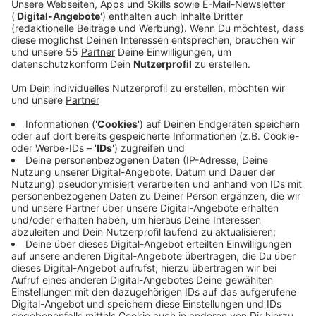
statt Fett verschwinden – und das Wissen, dass nach
dem Absetzen meist der Jojo-Effekt zurückkommt.
Anzeige
Bald als Tablette – und operative
Alternativen
Anzeige
Die Pille ist im Anmarsch: Ende Mai 2026 hat die EMA
grünes Licht für Semaglutid (Wegovy) in
Tablettenform empfohlen, in Deutschland wird sie
frühestens Ende 2026 erwartet. Gleicher Wirkstoff,
etwas geringere Wirkung – und mit rund 150 Euro im
Monat kaum billiger. Bei sehr starkem Übergewicht
bleibt außerdem das Skalpell die wirksamste Option:
Eingriffe wie Schlauchmagen oder Magen-Bypass