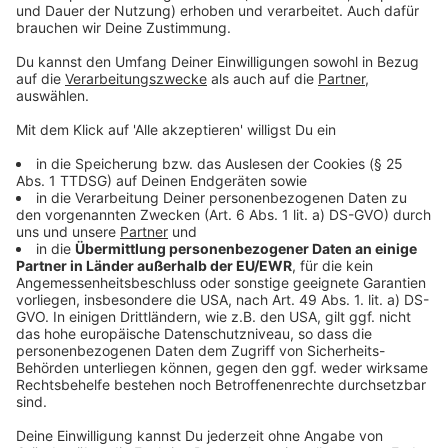
Anzeige
Die Gäste
Anzeige
©
RADIO NRW
Dr. Markus Gellenbeck und Jana Hermanski im Studio
Anzeige
Dr. Markus Gellenbeck
– Adipositas-Chirurg und
ärztlicher Leiter im Adipositas-Zentrum der
Johanniter-Kliniken Hamm