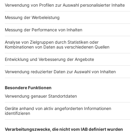
und gegebenenfalls medizinischen oder operativen
Eingriffen.
Adipositas Verband Deutschland e.V.
Adipositas Netzwerk NRW
Bündnis Adipositas NRW
Die gesetzlichen Krankenkassen beteiligen sich im
Regelfall an den Kosten der Basistherapie oder
übernehmen sie ganz, wenn eine ärztliche Diagnose
vorliegt und du ein multimodales Programm
durchläufst. Informier dich dazu am besten über die
Angebote deiner Krankenkasse.
Dieser Beitrag dient der allgemeinen Information und
ersetzt keine ärztliche Beratung.