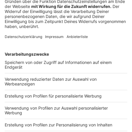
Jana Hermanski
– Ernährungsberaterin
(Ökotrophologin) im Adipositas-Zentrum der
Johanniter-Kliniken Hamm
Mehr zum Zentrum:
johanniter.de – Adipositas-
Zentrum Hamm
·
www.adipositashamm.de
Anzeige
Du brauchst Hilfe?
Anzeige
Wenn du unter Übergewicht leidest oder jemanden
kennst, der Hilfe braucht: Es gibt strukturierte
Behandlungsnetzwerke und zertifizierte Zentren. Die
Basis bildet das multimodale Konzept aus
Ernährungstherapie, Bewegung, Verhaltenstherapie