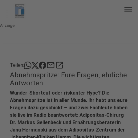
menu
Anzeige
mail
open_in_new
Teilen:
Abnehmspritze: Eure Fragen, ehrliche
Antworten
Wunder-Shortcut oder riskanter Hype? Die
Abnehmspritze ist in aller Munde. Ihr habt uns eure
Fragen dazu geschickt – und zwei Fachleute haben
sie live im Radio beantwortet: Adipositas-Chirurg
Dr. Markus Gellenbeck und Ernährungsberaterin
Jana Hermanski
aus dem Adipositas-Zentrum der
Johanniter-Kliniken Hamm. Die wichtigsten