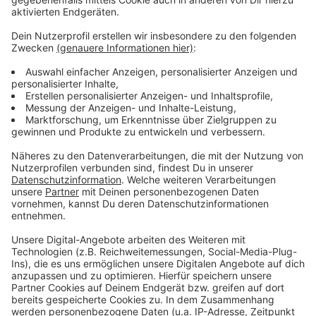
schaffen, was die Spritze nicht kann.
Anzeige
Das Fazit der Experten
Anzeige
Beide appellieren zum Schluss an dasselbe: keine
Selbstversuche. „Immer Hilfe suchen", bringt es Jana
Hermanski auf den Punkt – sich „nicht einfach so auf
den Weg begeben", sondern an ein Zentrum oder den
Hausarzt anbinden. Auch Gellenbeck rät dringend, sich
fachmännisch beraten zu lassen. Denn Adipositas ist
eine chronische Erkrankung, die unbehandelt die
Lebenszeit deutlich verkürzen kann. Heißt unterm
Strich: Die Spritze kann ein starkes Werkzeug sein –
aber eben nur in den richtigen Händen.