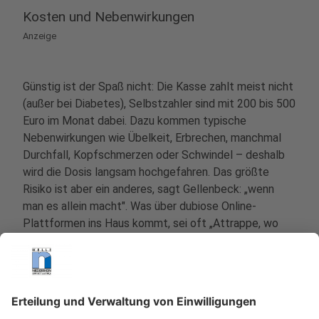
Kosten und Nebenwirkungen
Anzeige
Günstig ist der Spaß nicht: Die Kasse zahlt meist nicht
(außer bei Diabetes), Selbstzahler sind mit 200 bis 500
Euro im Monat dabei. Dazu kommen typische
Nebenwirkungen wie Übelkeit, Erbrechen, manchmal
Durchfall, Kopfschmerzen oder Schwindel – deshalb
wird die Dosis langsam hochgefahren. Das größte
Risiko ist aber ein anderes, sagt Gellenbeck: „wenn
man es allein macht". Was über dubiose Online-
Plattformen ins Haus kommt, sei oft „Attrappe, wo
gar kein Wirkstoff drin ist". Und die Spritze allein
macht noch keinen gesunden Umgang mit Essen,
betont Jana Hermanski: „Sein Ernährungsverhalten
muss man aktiv und bewusst angehen." Heißt konkret:
genug Eiweiß und Krafttraining, damit nicht Muskeln