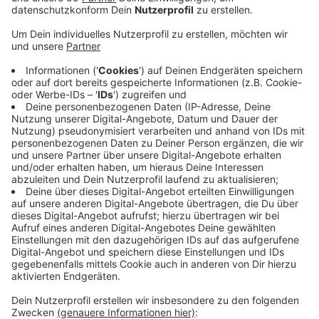
Anzeige
Alle Schulen hätten nach der Panne am Dienstag jetzt
die entsprechenden Unterlagen herunterladen
können. Geprüft werden die Fächer Biologie, Chemie,
Ernährungslehre, Informatik, Physik und Technik.
Aktuell geht das Gerücht herum, dass die Klausuren
schon vor Prüfungsbeginn im Internet veröffentlicht
wurden. Das wurde vom Land NRW nicht bestätigt.
Aus Sicherheitsgründen wurden jedoch neue Aufgaben
zur Verfügung gestellt. In Krefeld und dem Kreis
Viersen treten insgesamt rund 3.000 Schüler zu den
Abiturprüfungen an.