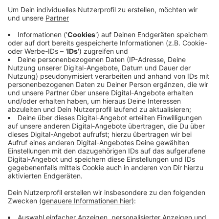
Anzeige
Laut der Polizei wollte ein Autofahrer in Richtung
Uerdingen fahren. Dieser übersah beim Abbiegen von
der Philadelphia- auf die Uerdinger Straße einen
entgegenkommenden Wagen. Bei dem Zusammenprall
wurden zwei Personen verletzt und anschließend ins
Krankenhaus gebracht. Während der Unfallaufnahme
musste der Bereich teilweise gesperrt werden.
Anzeige