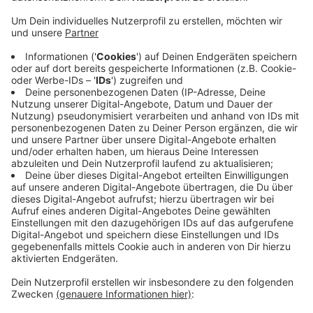
Veröffentlicht: Montag, 05.08.2019 13:48
Anzeige
Auf einer Länge von rund einem Kilometer werden die
oberen Asphaltschichten erneuert. Für die Bauarbeiten
muss die K4 für den Verkehr voll gesperrt werden. Eine
Umleitung nach Schaag führt über die Brüggener
Straße, Happelter Straße und Kindt. Die Arbeiten
dauern rund zwei Wochen. Sie können sich aber je nach
Witterung verzögern, heißt es. Die Kosten liegen
insgesamt bei rund 330.000 Euro.
Anzeige