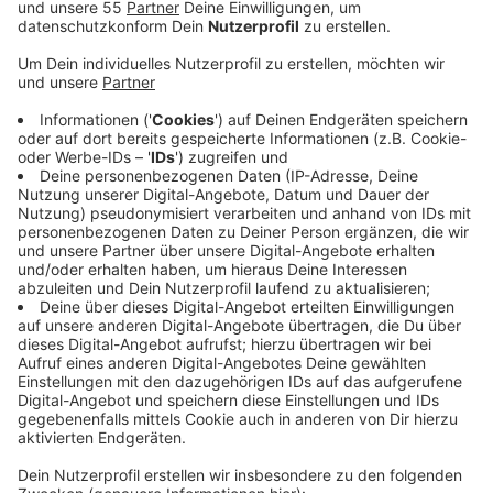
Anzeige
Ursprüngliche Meldung:
Die A52, Düsseldorf
Richtung Mönchengladbach, ist seit
Donnerstagmorgen (26.09.) zwischen dem Kreuz
Neersen und Mönchengladbach-Neuwerk komplett
gesperrt. Dort gab es einen Unfall mit einem LKW.
Laut Polizei hat ein LKW-Fahrer bei einem
Überholmanöver versucht, einem PKW auszuweichen
und ist dabei umgekippt. Der LKW habe dadurch alle
Fahrstreifen blockiert. Nach aktuellem Stand sind bei
dem Unfall zwei Menschen leicht verletzt worden. Die
Sperrung dauert voraussichtlich noch weit bis in den
Nachmittag hinein; der LKW muss aufwendig geborgen
werden. Die Polizei hat den Seitenstreifen
freigegeben; Autofahrer müssen trotzdem mit