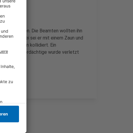
ksam geworden. Die Beamten wollten ihn
Autobahn. Dabei sei er mit einem Zaun und
irchen-Vluyn kollidiert. Ein
ein. Der Tatverdächtige wurde verletzt
acht.