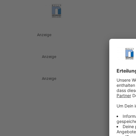
Anzeige
Anzeige
Anzeige