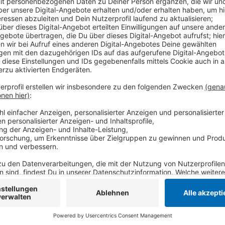
Anzeige
Die Polizei Gelsenkirchen war auf den Mann aufmer
im Stadtgebiet kontrollieren. Er flüchtete über die 
letztendlich mit der Leitplanke auf der Höhe von Neuk
Streifenwagen soll mit dem Unfallwagen kollidiert s
und in Begleitung der Polizei in ein Krankenhaus gebr
Anzeige