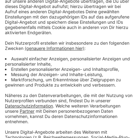
Anzeige
Wir benötigen Ihre
Zustimmung, um den YouTube
Video-Service zu laden!
Wir verwenden einen Service eines
Drittanbieters, um Videoinhalte
einzubetten. Dieser Service kann
Daten zu Ihren Aktivitäten
sammeln. Bitte lesen Sie die
Details durch und stimmen Sie der
Nutzung des Service zu, um dieses
Video anzusehen.
Mehr Informationen
Ein Katz-und-Maus-Spiel basierend auf einer wahren
Geschichte. Wird Stephen Fulcher weitere tote Frauen
Akzeptieren