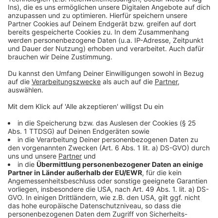
verhindern können?
powered by
Usercentrics Consent
Anzeige
Management Platform
©
Copyright: ITV / Magenta TV
Chefermittler Fulcher muss sich unangenehmen
Fragen der Presse stellen.
Anzeige
©
Copyright: ITV / Magenta TV
Wird Sians Mutter ihre Tocher lebend wiedersehen?
Anzeige