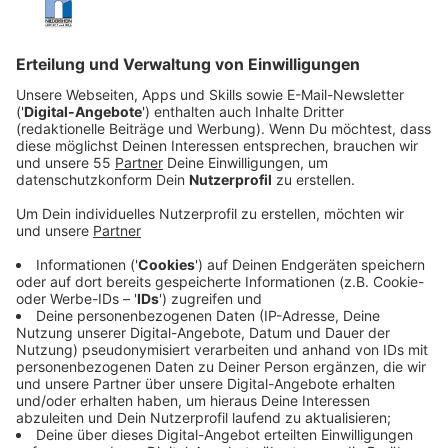
Veröffentlicht:
Montag, 01.06.2020 12:47
Anzeige
Schnell haben die Beamten um Chefermittler Stephen
Fulcher (Martin Freeman) eine heiße Spur. Sie führt
zum Taxifahrer Christopher Halliwell (Joe Absolom).
Der streitet alles ab und auch ein Anwalt wird ihm
verwehrt in der Hoffnung, die junge Frau durch seine
Hinweise noch lebend zu finden. Schließlich führt
Halliwell die Beamten zum Fundort von Sians Leiche
und kündigt eine weitere Tote an. Wieder verweigert
ihm Fulcher das polizeiliche Protokoll und landet so
selbst auf der Anklagebank.
Streaming-Dienst: Magenta TV