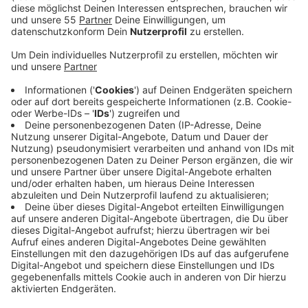
Anzeige
Der Verkehrsverbund Rhein-Ruhr, zu dem auch SWK
und NEW gehören, bittet aber um Geduld. Sobald die
Rahmenbedingungen geklärt seien, würden die Kunden
informiert, sagte ein Sprecher. Wegen der hohen
Energiepreise hatte die Ampel-Koalition ein
Entlastungspaket geschnürt, zu dem auch ein ÖPNV-
Ticket für einmalig neun Euro im Monat gehört. Das
Angebot soll 90 Tage gelten. Unklar ist noch, ob auch
Inhaber eines Monatstickets davon profitieren. Falls
nicht, könnten viele Stammkunden verloren gehen,
befürchtet der Bundesvorsitzende von ProBahn,
Detlef Neuß.
"Das wäre ausgesprochen fatal. Dann hätten wir
nach dieser sicherlich dann günstigen Aktion
mehr Probleme als vorher, die Leute wieder in