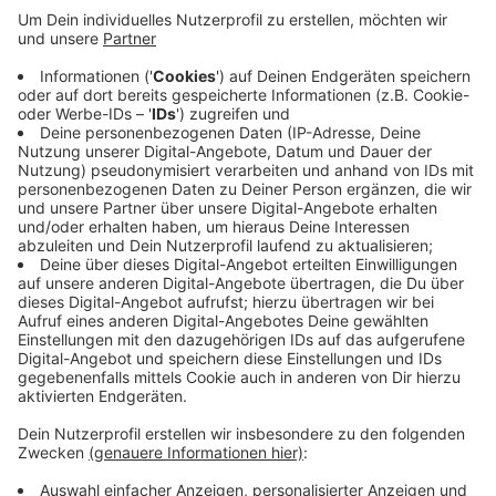
Für eine 150 Hektar große Fläche wird europaweit ein
Käufer gesucht. Hier sollen sich Gewerbe- und
Industriebetriebe ansiedeln. Dadurch könnten laut
einer Analyse (Prognos-Institut) bis zu 5.000
Arbeitsplätze entstehen. Die Industrie- und
Handelskammer misst der neuen Nutzung des Areals
eine große Bedeutung zu. Lage und Verkehrsanbindung
machen das Gelände zu einer vielversprechenden
Chance für die gesamte Region, heißt es von der IHK
Mittlerer Niederrhein.
Anzeige