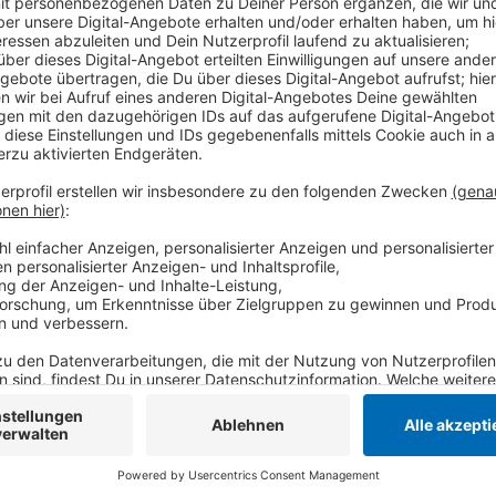
Endlich wieder tanzen in der Kufa
Anzeige
Die Kufa öffnet Ihre Türen für Euch - für die Tanz-in
10€ Eintritt seid Ihr dabei. Karten gibt's an der Tag
der Kufa selbst.
Anzeige