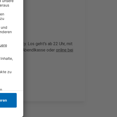
-den-Mai-Party. Los geht's ab 22 Uhr, mit
es- und an der Abendlkasse oder
online bei