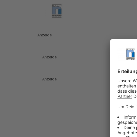
Anzeige
Anzeige
Anzeige