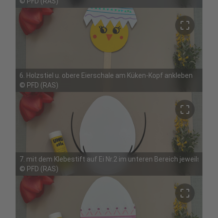
©
PFD (RAS)
crop_free
6. Holzstiel u. obere Eierschale am Küken-Kopf ankleben
©
PFD (RAS)
crop_free
7. mit dem Klebestift auf Ei Nr.2 im unteren Bereich jeweils ein
©
PFD (RAS)
crop_free