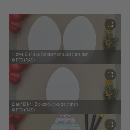
crop_free
1. zwei Eier aus Farbkarton ausschneiden
©
PFD (RAS)
crop_free
2. auf Ei Nr.1 Zickzacklinke zeichnen
©
PFD (RAS)
crop_free