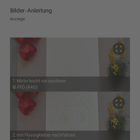
Bilder-Anleitung
Anzeige
crop_free
1. Motiv leicht vorzeichnen
©
PFD (RAS)
crop_free
2. mit Flüssigkleber nachfahren