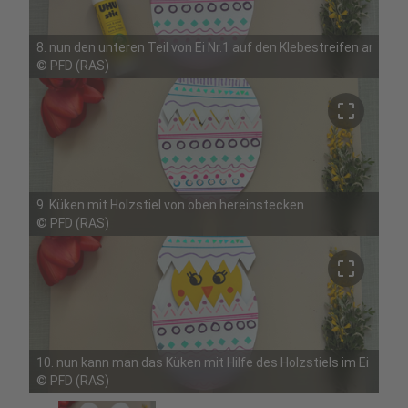
8. nun den unteren Teil von Ei Nr.1 auf den Klebestreifen anbrin
©
PFD (RAS)
crop_free
9. Küken mit Holzstiel von oben hereinstecken
©
PFD (RAS)
crop_free
10. nun kann man das Küken mit Hilfe des Holzstiels im Ei vers
©
PFD (RAS)