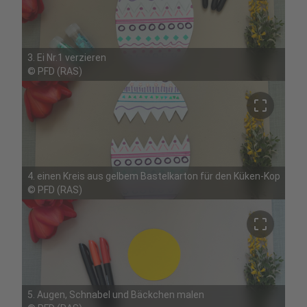
3. Ei Nr.1 verzieren
©
PFD (RAS)
crop_free
4. einen Kreis aus gelbem Bastelkarton für den Küken-Kopf sch
©
PFD (RAS)
crop_free
5. Augen, Schnabel und Bäckchen malen