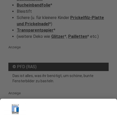
Bucheinbandfolie
*
Bleistift
Schere (u. für kleinere Kinder
Prickelfilz-Platte
und Prickelnadel
*)
Transparentpapier
*
(weitere Deko wie
Glitzer
*,
Pailletten
* etc.)
Anzeige
©
PFD (RAS)
Das ist alles, was ihr benötigt, um schöne, bunte
Fensterbilder zu basteln.
Anzeige
Zeitaufwand