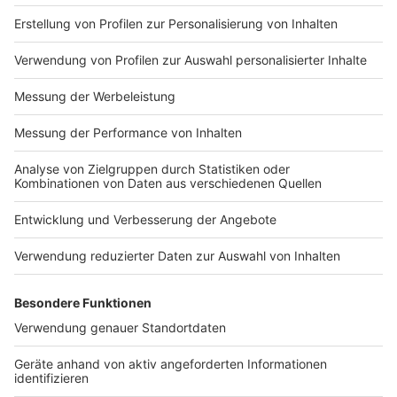
Anzeige
Motiv zeichnen (äußere u. innere Linie)
ausschneiden o. prickeln
Folie grob zurechtschneiden
Motiv auf Folie kleben und überstehende Folie
abschneiden
dekorieren: Transparentpapier-Stückchen, Glitzer,
Pailletten
Sollte nach dem Dekorieren noch Klebefläche frei sein,
könnt ihr entweder
das Fensterbild direkt mit der klebenden Seite
auf einer Scheibe anbringen oder
eine 2. Lage Folie anbringen und anschließend mit