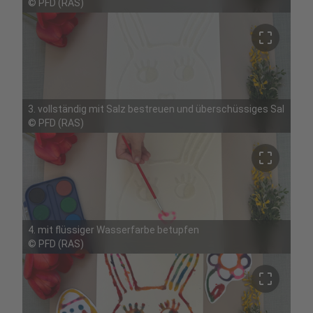
©
PFD (RAS)
crop_free
3. vollständig mit Salz bestreuen und überschüssiges Salz n
©
PFD (RAS)
crop_free
4. mit flüssiger Wasserfarbe betupfen
©
PFD (RAS)
crop_free