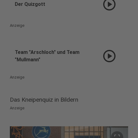
play_circle
Der Quizgott
Anzeige
play_circle
Team "Arschloch" und Team
"Mullmann"
Anzeige
Das Kneipenquiz in Bildern
Anzeige
crop_free