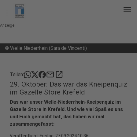
menu
Anzeige
©
Welle Niederrhein (Sara de Vincenti)
mail
open_in_new
Teilen:
29. Oktober: Das war das Kneipenquiz
im Gazelle Store Krefeld
Das war unser Welle-Niederrhein-Kneipenquiz im
Gazelle Store in Krefeld. Und wie viel Spaß es uns
und Euch gemacht hat, das haben wir mal
zusammengefasst:
Veröffentlicht:
Freitag, 27.09.2024 10:36