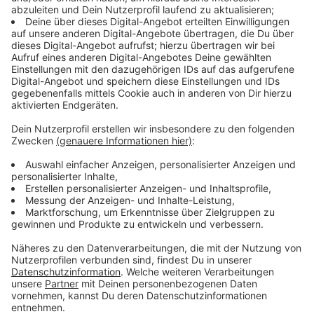
Gelderner Straße 79
Wolfgang-Borchert-Straße 4a
Schelthofer Straße 84
Roßstraße 27c
Auf dem Haspel 28
Blaumeisenweg 53
Schulstraße 2
Feldstraße 7a
Nordring 56
Alter Markt 1
Ackerstraße 1, 9a und 12