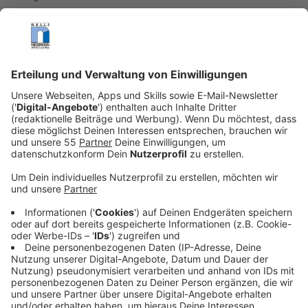
Garagentrödel Orte
Anzeige
Von 10 bis 15 Uhr wird in Sankt Tönis in vielen Garagen
und vor vielen Haustüren getrödelt.
Ihr habt keine Lust einfach auf gut Glück durch die
Stadt zu laufen? Verständlich. Dann haben wir hier die
Liste für Euch:
Steinheide 26 und 51a
Gerhart-Hauptmann-Straße 49