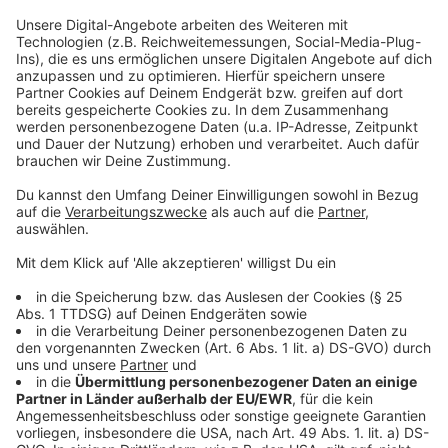
Grenzstraße 25 und 120
Kirchenfeld 5
Corneliusstraße 167
Kastanienallee 46
Leipziger Straße 135
Willicher Straße 40
Sternstraße 29a
Hasenheide 25
Südstraße 8a und 105
Kopernikusstraße 13